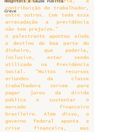
exportações, loteria, a 
Hospitais e Saúde Pública
contribuição do trabalhador, 
Greve
entre outros. Com toda essa 
arrecadação a previdência 
não tem prejuízo.”
O palestrante apontou ainda 
o destino de boa parte do 
dinheiro, que poderia, 
inclusive, estar sendo 
utilizado na Previdência 
Social. “Muitos recursos 
oriundos da classe 
trabalhadora servem para 
pagar juros da dívida 
pública e sustentar o 
mercado financeiro 
brasileiro. Além disso, o 
governo federal aponta a 
crise financeira, mas 