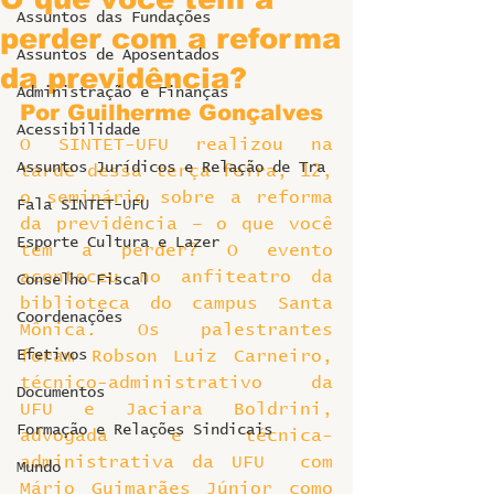
Assuntos das Fundações
perder com a reforma
Assuntos de Aposentados
da previdência?
Administração e Finanças
Por Guilherme Gonçalves
Acessibilidade
O SINTET-UFU realizou na 
Assuntos Jurídicos e Relação de Tra
tarde dessa terça-feira, 12, 
o seminário sobre a reforma 
Fala SINTET-UFU
da previdência – o que você 
Esporte Cultura e Lazer
tem a perder? O evento 
aconteceu no anfiteatro da 
Conselho Fiscal
biblioteca do campus Santa 
Coordenações
Mônica. Os palestrantes 
Efetivos
foram Robson Luiz Carneiro, 
técnico-administrativo da 
Documentos
UFU e Jaciara Boldrini, 
Formação e Relações Sindicais
advogada e técnica-
administrativa da UFU  com 
Mundo
Mário Guimarães Júnior como 