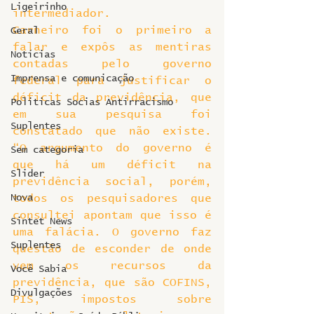
Ligeirinho
intermediador.
Carneiro foi o primeiro a 
Geral
falar e expôs as mentiras 
Notícias
contadas pelo governo 
Imprensa e comunicação
federal para justificar o 
déficit da previdência, que 
Politicas Socias Antirracismo
em sua pesquisa foi 
Suplentes
constatado que não existe. 
“O argumento do governo é 
Sem categoria
que há um déficit na 
Slider
previdência social, porém, 
Nova
todos os pesquisadores que 
consultei apontam que isso é 
Sintet News
uma falácia. O governo faz 
Suplentes
questão de esconder de onde 
vem os recursos da 
Você Sabia
previdência, que são COFINS, 
Divulgações
PIS, impostos sobre 