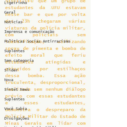
SINTET-UFU que um grupo de 
Ligeirinho
estudantes da UFU estavam 
Geral
nesse bar e que por volta 
das 23h chegaram várias 
Notícias
viaturas da polícia militar, 
Imprensa e comunicação
com policiais sem 
Politicas Socias Antirracismo
identificação, utilizando 
spray de pimenta e bomba de 
Suplentes
efeito moral que feriu 
Sem categoria
estudantes atingidas e 
atingidos por estilhaços 
Slider
dessa bomba. Essa ação 
Nova
truculenta, desproporcional, 
realizada sem nenhum diálogo 
Sintet News
prévio com essas estudantes 
Suplentes
e esses estudantes, 
Você Sabia
demonstra o despreparo da 
Polícia Militar do Estado de 
Divulgações
Minas Gerais em lidar com 