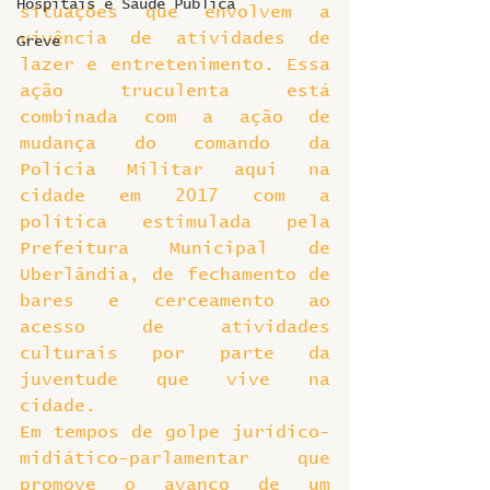
Hospitais e Saúde Pública
situações que envolvem a 
vivência de atividades de 
Greve
lazer e entretenimento. Essa 
ação truculenta está 
combinada com a ação de 
mudança do comando da 
Polícia Militar aqui na 
cidade em 2017 com a 
política estimulada pela 
Prefeitura Municipal de 
Uberlândia, de fechamento de 
bares e cerceamento ao 
acesso de atividades 
culturais por parte da 
juventude que vive na 
cidade.
Em tempos de golpe jurídico-
midiático-parlamentar que 
promove o avanço de um 