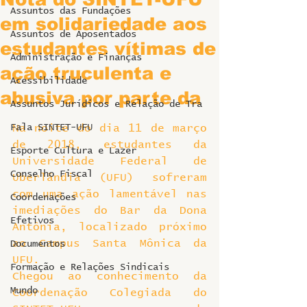
Assuntos das Fundações
em solidariedade aos
Assuntos de Aposentados
estudantes vítimas de
Administração e Finanças
ação truculenta e
Acessibilidade
abusiva por parte da
Assuntos Jurídicos e Relação de Tra
Fala SINTET-UFU
Na noite do dia 11 de março 
de 2018, estudantes da 
Esporte Cultura e Lazer
Universidade Federal de 
Conselho Fiscal
Uberlândia (UFU) sofreram 
com uma ação lamentável nas 
Coordenações
imediações do Bar da Dona 
Efetivos
Antônia, localizado próximo 
ao Campus Santa Mônica da 
Documentos
UFU.
Formação e Relações Sindicais
Chegou ao conhecimento da 
Mundo
Coordenação Colegiada do 