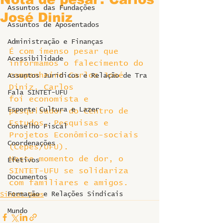
Assuntos das Fundações
José Diniz
Assuntos de Aposentados
Administração e Finanças
É com imenso pesar que 
Acessibilidade
informamos o falecimento do 
companheiro Carlos José 
Assuntos Jurídicos e Relação de Tra
Diniz. Carlos 
Fala SINTET-UFU
foi economista e 
Esporte Cultura e Lazer
pesquisador do Centro de 
Estudos, Pesquisas e 
Conselho Fiscal
Projetos Econômico-sociais 
Coordenações
(Cepes/UFU).
Neste momento de dor, o 
Efetivos
SINTET-UFU se solidariza 
Documentos
com familiares e amigos.
Formação e Relações Sindicais
Sintet News
Mundo