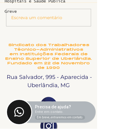
Hospitais e Saúde Pública
Greve
Informe sobr
Escreva um comentário
Ligeirinho 541 | Julho
2026
Sindicato dos Trabalhadores
Técnico-Administrativos
em Instituições Federais de
Ensino Superior de Uberlândia.
Fundado em 22 de Novembro
de 1990
Rua Salvador, 995 - Aparecida -
Uberlândia, MG
Precisa de ajuda?
Entre em contato.
Em breve, entraremos em contato.