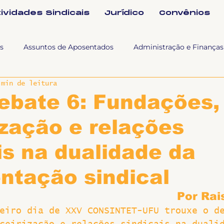
tividades Sindicais
Jurídico
Convênios
s
Assuntos de Aposentados
Administração e Finanças
 min de leitura
 Tra
Fala SINTET-UFU
Esporte Cultura e Lazer
Con
ebate 6: Fundações,
ização e relações
Documentos
Formação e Relações Sindicais
Mundo
is na dualidade da
sa e comunicação
Politicas Socias Antirracismo
Suple
ntação sindical
Por Rai
Nova
Sintet News
Suplentes
Você Sabia
Div
eiro dia de XXV CONSINTET-UFU trouxe o d