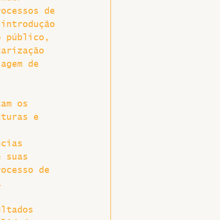
rocessos de 
 introdução 
o público, 
carização 
lagem de 
 
tam os 
uturas e 
 
ncias 
e suas 
rocesso de 
á 
 
ultados 