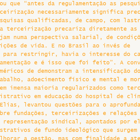
ou que “antes da regulamentação as pesqu
ceirização necessariamente significa pre
squisas qualificadas, de campo, com last
a terceirização precariza diretamente as
jam numa perspectiva salarial, de condiç
ições de vida. E no Brasil ao invés de 
 para restringir, havia o interesse do c
amentação e é isso que foi feito”. A con
méricos de demonstram a intensificação d
abalho, adoecimento físico e mental e mo
em imensa maioria regularizados como ter
istrativo em educação do hospital de clí
Elias, levantou questões para o aprofund
bre fundações, terceirizações e relações
 representação sindical, apontados por e
strativos de fundo ideológico que surgem
lhorar a gestão, mas com finalidade a at