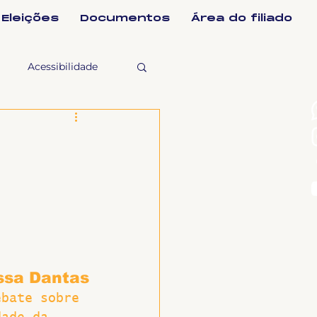
Eleições
Documentos
Área do filiado
Acessibilidade
selho Fiscal
Ligeirinho
ntes
ssa Dantas
ulgações
ebate sobre 