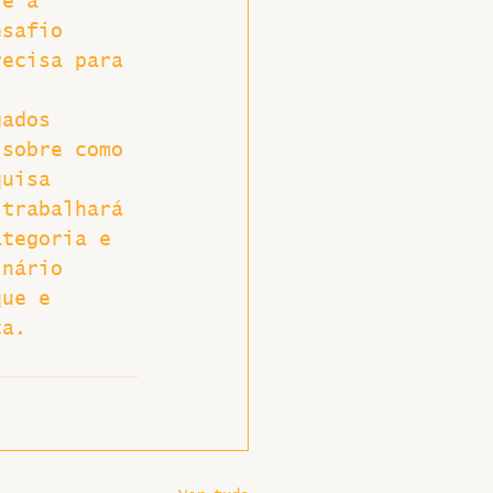
re a 
esafio 
recisa para 
gados 
 sobre como 
quisa 
 trabalhará 
ategoria e 
inário 
que e 
ta.