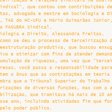
ceirização e relações sindicais na duali
indical”, que contou com contribuições d
Greve
tas, advogada e mestre em Sociologia e D
, TAE do HC-UFU e Mário Guimarães Júnior
a FASUBRA Sindical.
iologia e Direito, Alessandra Freitas, 
como se deu o processo de terceirização 
eestruturação produtiva, que buscou enxu
ivo e otimizar com fins de atender deman
umulação de riquezas, uma vez que “terce
resas, você passa a responsabilidade par
tem o ônus que as contratações em teoria
mbra que o Tribunal Superior do Trabalho
rizações de diversas funções, mas com a 
bilização, que tramitava há mais de 10 a
sse ano, incluindo atividades fim que fo
pelo poder público.