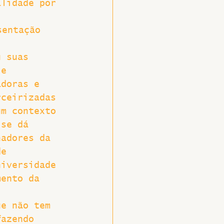
alidade por 
sentação
u suas 
 e 
adoras e 
rceirizadas 
um contexto 
 se dá 
hadores da 
de 
niversidade 
mento da 
ue não tem 
fazendo 