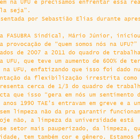
em na UFU e precisamos enfrentar essa re
la seja”.
esentada por Sebastião Elias durante apre
a FASUBRA Sindical, Mário Júnior, inicio
a provocação de “quem somos nós na UFU?”
ados de 2007 a 2011 do quadro de trabalh
a UFU, que teve um aumento de 600% de te
 na UFU, enfatizando que isso foi dado n
ntação da flexibilização irrestrita como
resenta cerca de 1/3 do quadro de trabal
cta que isso “gera em nós um sentimento 
 anos 1990 TAE’s entravam em greve e a u
sem limpeza não da pra garantir funciona
oje não, a limpeza da universidade está 
se setor mais pauperizado, da limpeza, q
idade, tem também cor e gênero. Estamos 