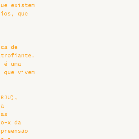
que existem 
rios, que 
ica de 
atrofiante. 
) é uma 
s que vivem 
 
 
(RJU), 
ia 
tas 
io-x da 
mpreensão 