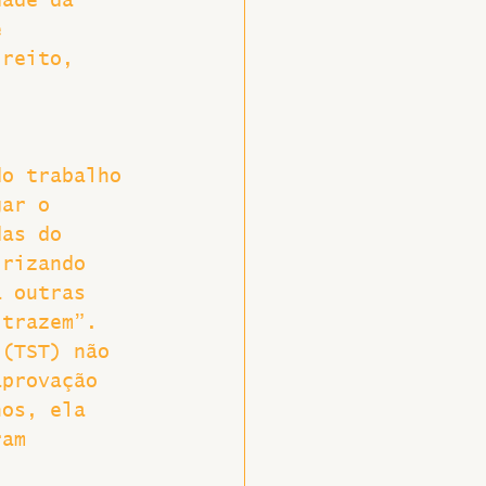
dade da 
e 
ireito, 
, 
do trabalho 
gar o 
das do 
irizando 
a outras 
 trazem”. 
 (TST) não 
aprovação 
nos, ela 
ram 