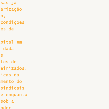
isas já 
carização 
ro, 
 condições 
ões de 
apital em 
vidada 
os 
rtes de 
ceirizados.
nicas da 
amento do 
 sindicais 
le enquanto 
 sob a 
ender 