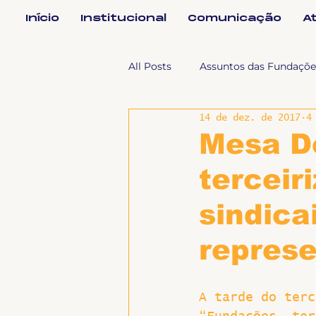
Início
Institucional
Comunicação
A
All Posts
Assuntos das Fundaçõe
14 de dez. de 2017
4
Assuntos Jurídicos e Relação de
Mesa D
terceir
Coordenações
Efetivos
sindica
Geral
Notícias
Impren
represe
Sem categoria
Slider
A tarde do terc