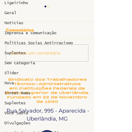
Ligeirinho
Geral
Notícias
Comentários
Imprensa e comunicação
Ligeirinho 539
Politicas Socias Antirracismo
Escreva um comentário
Ligeirinho es
Suplentes
HC - Junho 2
Sem categoria
Slider
Sindicato dos Trabalhadores
Nova
Técnico-Administrativos
em Instituições Federais de
Ensino Superior de Uberlândia.
Sintet News
Fundado em 22 de Novembro
de 1990
Suplentes
Rua Salvador, 995 - Aparecida -
Você Sabia
Uberlândia, MG
Divulgações