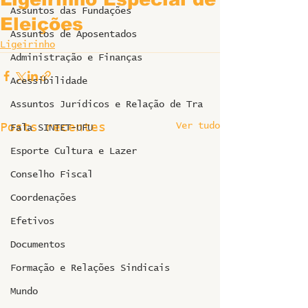
Assuntos das Fundações
Eleições
Assuntos de Aposentados
Ligeirinho
Administração e Finanças
Acessibilidade
Assuntos Jurídicos e Relação de Tra
Ver tudo
Posts recentes
Fala SINTET-UFU
Esporte Cultura e Lazer
Conselho Fiscal
Coordenações
Efetivos
Documentos
Formação e Relações Sindicais
Mundo