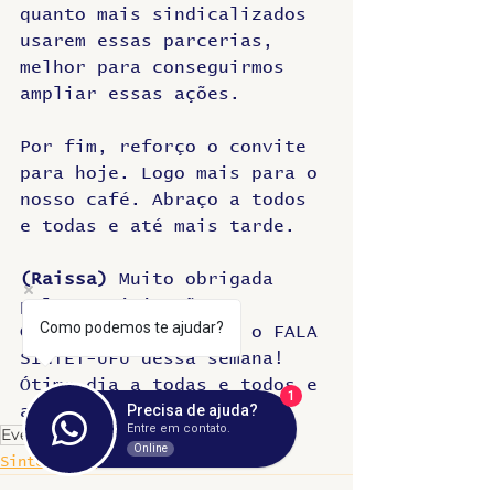
quanto mais sindicalizados 
usarem essas parcerias, 
melhor para conseguirmos 
ampliar essas ações. 
Por fim, reforço o convite 
para hoje. Logo mais para o 
nosso café. Abraço a todos 
e todas e até mais tarde.
(Raissa)
 Muito obrigada 
pela participação, 
Como podemos te ajudar?
Gilberta. E esse foi o FALA 
SINTET-UFU dessa semana! 
Ótimo dia a todas e todos e 
1
Precisa de ajuda?
até o próximo programa!
Entre em contato.
Eventos
Convênios
Online
Sintet News