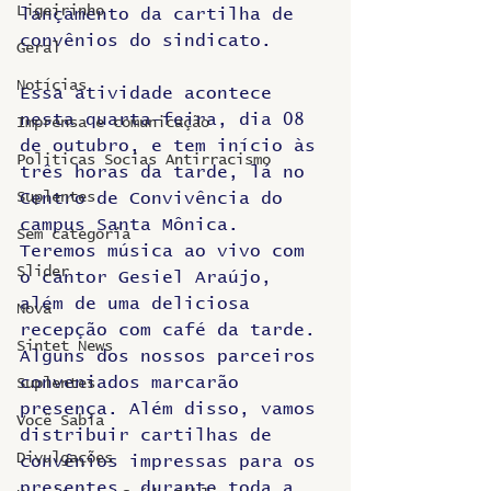
Ligeirinho
lançamento da cartilha de 
convênios do sindicato. 
Geral
Notícias
Essa atividade acontece 
nesta quarta-feira, dia 08 
Imprensa e comunicação
de outubro, e tem início às 
Politicas Socias Antirracismo
três horas da tarde, lá no 
Suplentes
Centro de Convivência do 
campus Santa Mônica. 
Sem categoria
Teremos música ao vivo com 
Slider
o cantor Gesiel Araújo, 
além de uma deliciosa 
Nova
recepção com café da tarde. 
Sintet News
Alguns dos nossos parceiros 
conveniados marcarão 
Suplentes
presença. Além disso, vamos 
Você Sabia
distribuir cartilhas de 
Divulgações
convênios impressas para os 
presentes, durante toda a 