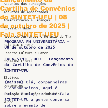
Assuntos das Fundações
Cartilha de Convênios
Assuntos de Aposentados
do SINTET-UFU | 08
Administração e Finanças
de outubro de 2025 |
Acessibilidade
Fala SINTET-UFU
Assuntos Jurídicos e Relação de Tra
PROGRAMA FM UNIVERSITÁRIA – 
Fala SINTET-UFU
08 de outubro de 2025
Esporte Cultura e Lazer
FALA SINTET-UFU – Lançamento 
Conselho Fiscal
da Cartilha de Convênios do 
Coordenações
SINTET-UFU
Efetivos
(Raissa)
 Olá, companheiras 
Documentos
e companheiros, aqui é 
Raissa Dantas, e neste Fala 
Formação e Relações Sindicais
SINTET-UFU a gente conversa 
Mundo
sobre o evento de 