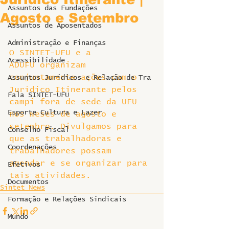
Assuntos das Fundações
Agosto e Setembro
Assuntos de Aposentados
Administração e Finanças
O SINTET-UFU e a 
Acessibilidade
ADUFU organizam 
conjuntamente ações com o 
Assuntos Jurídicos e Relação de Tra
Jurídico Itinerante pelos 
Fala SINTET-UFU
campi fora de sede da UFU 
Esporte Cultura e Lazer
nos meses de agosto e 
setembro. Divulgamos para 
Conselho Fiscal
que as trabalhadoras e 
Coordenações
trabalhadores possam 
agendar e se organizar para 
Efetivos
tais atividades.
Documentos
Sintet News
Formação e Relações Sindicais
Mundo