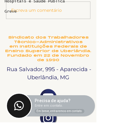
Hospitais e Saúde Pública
Informe sobr
Escreva um comentário
Ligeirinho 541 | Julho
Greve
2026
Sindicato dos Trabalhadores
Técnico-Administrativos
em Instituições Federais de
Ensino Superior de Uberlândia.
Fundado em 22 de Novembro
de 1990
Rua Salvador, 995 - Aparecida -
Uberlândia, MG
Precisa de ajuda?
Entre em contato.
Em breve, entraremos em contato.