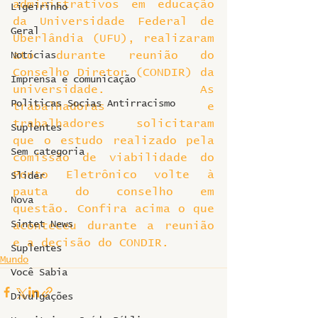
administrativos em educação 
Ligeirinho
da Universidade Federal de 
Geral
Uberlândia (UFU), realizaram 
ato durante reunião do 
Notícias
Conselho Diretor (CONDIR) da 
Imprensa e comunicação
universidade. As 
Politicas Socias Antirracismo
trabalhadoras e 
trabalhadores solicitaram 
Suplentes
que o estudo realizado pela 
Sem categoria
comissão de viabilidade do 
Ponto Eletrônico volte à 
Slider
pauta do conselho em 
Nova
questão. Confira acima o que 
Sintet News
aconteceu durante a reunião 
e a decisão do CONDIR.
Suplentes
Mundo
Você Sabia
Divulgações