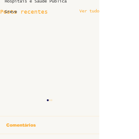
Hospitais e Saúde Pública
Ver tudo
Posts recentes
Greve
Comentários