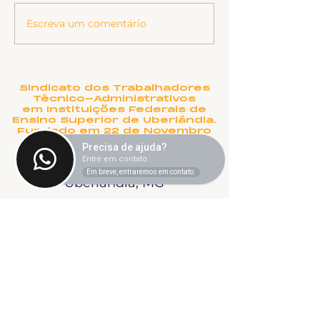
Escreva um comentário
8 de janeiro:
Cuba Resiste
Fortalecer a Luta
SINTET-UFU 
contra a Dosimetria
campanha de
e a Anistia
arrecadação 
hospitais cu
Sindicato dos Trabalhadores
Técnico-Administrativos
em Instituições Federais de
Ensino Superior de Uberlândia.
Fundado em 22 de Novembro
de 1990
Precisa de ajuda?
Entre em contato.
Rua Salvador, 995 - Aparecida -
Em breve, entraremos em contato.
Uberlândia, MG