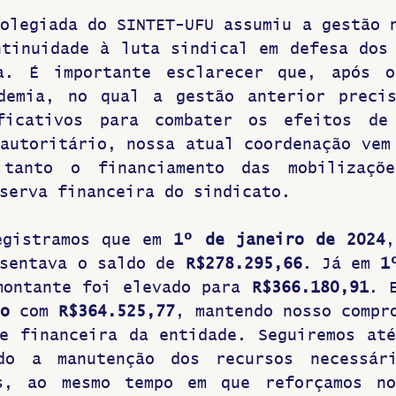
olegiada do SINTET-UFU assumiu a gestão n
Greve
tinuidade à luta sindical em defesa dos 
a. É importante esclarecer que, após o 
demia, no qual a gestão anterior precis
ficativos para combater os efeitos de 
autoritário, nossa atual coordenação vem 
 tanto o financiamento das mobilizaçõe
serva financeira do sindicato.
egistramos que em 
1º de janeiro de 2024
,
sentava o saldo de 
R$278.295,66
. Já em 
1
montante foi elevado para 
R$366.180,91
. 
o
 com 
R$364.525,77
, mantendo nosso compro
e financeira da entidade. Seguiremos até
do a manutenção dos recursos necessári
s, ao mesmo tempo em que reforçamos nos