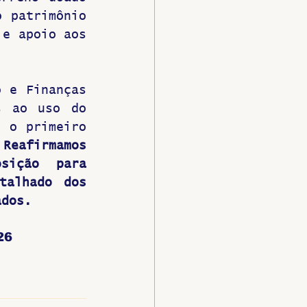
 patrimônio 
e apoio aos 
 e Finanças 
 ao uso do 
 o primeiro 
 
Reafirmamos 
ição para 
talhado dos 
ados.
26