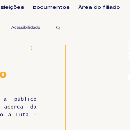
Eleições
Documentos
Área do filiado
Acessibilidade
selho Fiscal
do
Ligeirinho
ntes
 a público 
 acerca da 
o a Luta – 
ulgações