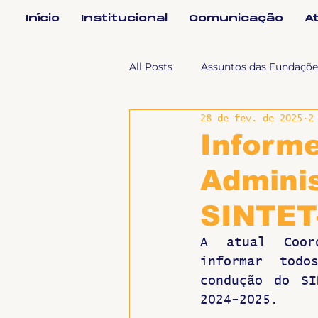
Início
Institucional
Comunicação
A
All Posts
Assuntos das Fundaçõe
28 de fev. de 2025
2
Assuntos Jurídicos e Relação de
Inform
Adminis
Coordenações
Efetivos
SINTET
Geral
Notícias
Impren
A atual Coord
informar todo
condução do SI
Sem categoria
Slider
2024-2025.