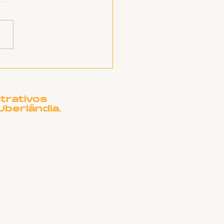
esentação da
stação de Contas
ovadas no
SINTET 2023
trativos
Uberlândia.