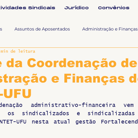
tividades Sindicais
Jurídico
Convênios
s
Assuntos de Aposentados
Administração e Finanças
 min de leitura
 Tra
Fala SINTET-UFU
Esporte Cultura e Lazer
Con
e da Coordenação de
tração e Finanças 
Documentos
Formação e Relações Sindicais
Mundo
-UFU
sa e comunicação
Politicas Socias Antirracismo
Suple
enação administrativo-financeira vem
s os sindicalizados e sindicalizadas
NTET-UFU nesta atual gestão Fortalecend
Nova
Sintet News
Suplentes
Você Sabia
Div