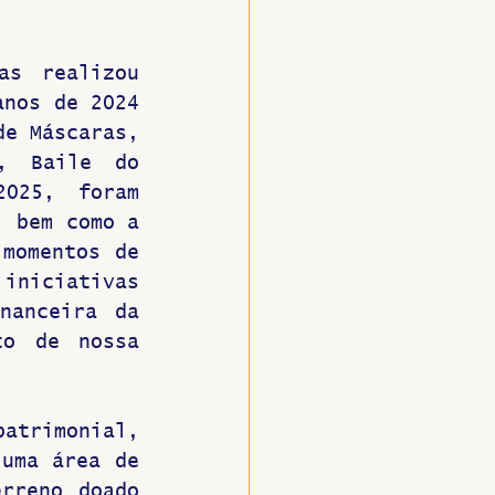
s realizou 
nos de 2024 
e Máscaras, 
, Baile do 
025, foram 
 bem como a 
momentos de 
niciativas 
anceira da 
o de nossa 
trimonial, 
uma área de 
rreno doado 