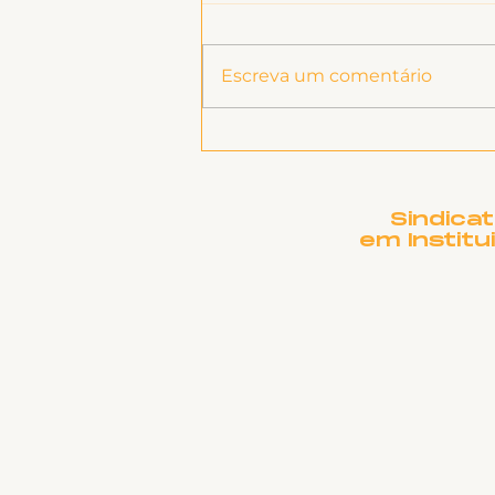
Escreva um comentário
Categoria debate a
Portaria PROGEP sobre
ADS e propõe reflexões
para nova
Sindica
regulamentação
em Institu