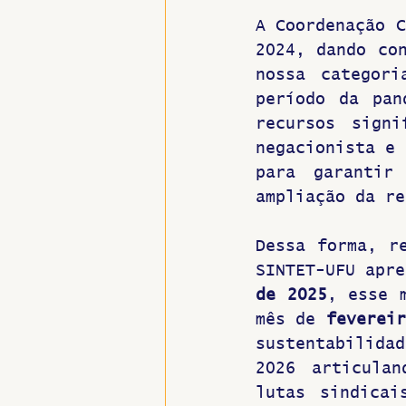
A Coordenação C
Hospitais e Saúde Pública
2024, dando con
nossa categori
período da pan
recursos signi
negacionista e 
para garantir
ampliação da re
Dessa forma, r
SINTET-UFU apre
de 2025
, esse 
mês de 
fevereir
sustentabilidad
2026 articulan
lutas sindicai