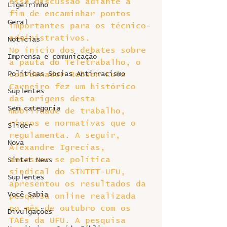
essa discussão adiante a 
Ligeirinho
fim de encaminhar pontos 
Geral
importantes para os técnico-
administrativos.
Notícias
No início dos debates sobre 
Imprensa e comunicação
a pauta do Teletrabalho, o 
Politicas Socias Antirracismo
coordenador Robson Luiz 
Carneiro fez um histórico 
Suplentes
das origens desta 
Sem categoria
mobilidade de trabalho, 
riscos e normativas que o 
Slider
regulamenta. A seguir, 
Nova
Alexandre Igrecias, 
assessor se política 
Sintet News
sindical do SINTET-UFU, 
Suplentes
apresentou os resultados da 
Você Sabia
pesquisa online realizada 
no mês de outubro com os 
Divulgações
TAEs da UFU. A pesquisa 