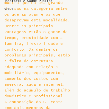
Hospitais e Saúde Pública
mostra que há uma grande 
divisão na categoria entre 
Greve
os que aprovam e os que 
desaprovam está modalidade. 
Dentre as principais 
vantagens estão o ganho de 
tempo, proximidade com a 
família, flexibilidade e 
conforto. Já dentre os 
problemas principais, estão 
a falta de estrutura 
adequada com relação a 
mobiliário, equipamentos, 
aumento dos custos com 
energia, água e internet, 
além do acúmulo de trabalho 
doméstico e profissional.
A composição do GT conta 
com dois membros da 