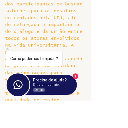
dos participantes em buscar 
soluções para os desafios 
enfrentados pela UFU, além 
de reforçada a importância 
do diálogo e da união entre 
todos os atores envolvidos 
na vida universitária. A 
próxima etapa será a 
Como podemos te ajudar?
análise detalhada do acordo 
de greve e a continuidade 
das negociações para 
1
encontrar soluções que 
Precisa de ajuda?
Entre em contato.
atendam às demandas dos 
Online
trabalhadores e garantam a 
qualidade do ensino, 
pesquisa e extensão na UFU.
Confira abaixo alguns 
registros da atividade: