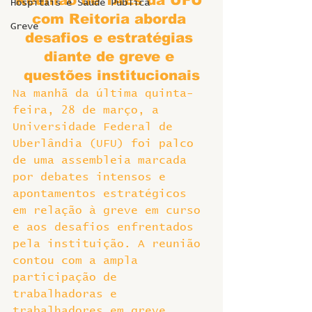
Reunião de TAEs da UFU 
Hospitais e Saúde Pública
com Reitoria aborda 
Greve
desafios e estratégias 
diante de greve e 
questões institucionais
Na manhã da última quinta-
feira, 28 de março, a 
Universidade Federal de 
Uberlândia (UFU) foi palco 
de uma assembleia marcada 
por debates intensos e 
apontamentos estratégicos 
em relação à greve em curso 
e aos desafios enfrentados 
pela instituição. A reunião 
contou com a ampla 
participação de 
trabalhadoras e 
trabalhadores em greve, 