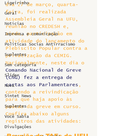
Ligeirinho
dia 27 de março, quarta-
feira, foi realizada 
Geral
Assembleia Geral na UFU, 
Notícias
reunião no CREDESH e, 
ainda, participação em 
Imprensa e comunicação
atividade do lançamento do 
Politicas Socias Antirracismo
Plebiscito Popular contra a 
Suplentes
privatização da CEMIG. 
Nacionalmente, neste dia o 
Sem categoria
Comando Nacional de Greve 
Slider
(CNG) fez a entrega de 
cartas aos Parlamentares
, 
Nova
contendo a reivindicação 
Sintet News
para que haja apoio às 
Suplentes
pautas da greve em curso.
Confira abaixo alguns 
Você Sabia
registros das atividades:
Divulgações