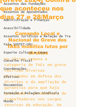
Assuntos das Fundações
que aconteceu nos
Assuntos de Aposentados
dias 27 e 28/Março
Administração e Finanças
Acessibilidade
Comando Local e 
Assuntos Jurídicos e Relação de Tra
Nacional de Greve dos 
Fala SINTET-UFU
TAEs mobiliza lutas por 
direitos
Esporte Cultura e Lazer
Na última semana a 
Conselho Fiscal
categoria de TAEs em greve 
Coordenações
realizou diversas 
atividades em defesa dos 
Efetivos
direitos e da ampliação de 
Documentos
garantias para que haja 
Formação e Relações Sindicais
qualidade e permanência de 
trabalhadores nos cargos 
Mundo
técnicos da educação. No 