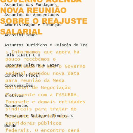
Assuntos das Fundações
NOVA REUNIÃO
Assuntos de Aposentados
SOBRE O REAJUSTE
Administração e Finanças
SALARIAL
Acessibilidade
Assuntos Jurídicos e Relação de Tra
⚠️ Informamos que agora há 
Fala SINTET-UFU
pouco recebemos o 
Esporte Cultura e Lazer
comunicado de que o Governo 
Federal agendou nova data 
Conselho Fiscal
para reunião da Mesa 
Coordenações
Nacional de Negociação 
Permanente com a FASUBRA, 
Efetivos
Fonasefe e demais entidades 
Documentos
sindicais para tratar do 
Formação e Relações Sindicais
Reajuste Salarial dos 
servidores públicos 
Mundo
federais. O encontro será 