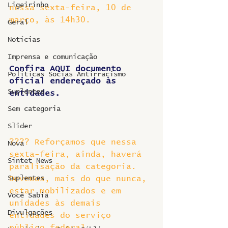
Ligeirinho
nessa sexta-feira, 10 de 
março, às 14h30.
Geral
Notícias
Imprensa e comunicação
Confira AQUI documento 
Politicas Socias Antirracismo
oficial endereçado às 
Suplentes
entidades. 
Sem categoria
Slider
???? Reforçamos que nessa 
Nova
sexta-feira, ainda, haverá 
Sintet News
paralisação da categoria. 
Suplentes
Devemos, mais do que nunca, 
estar mobilizados e em 
Você Sabia
unidades às demais 
Divulgações
entidades do serviço 
público federal.