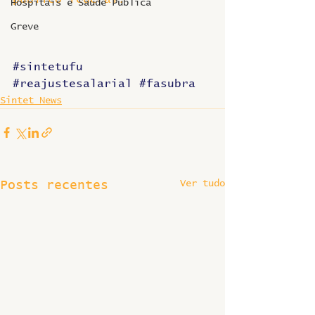
Hospitais e Saúde Pública
Greve
#sintetufu
#reajustesalarial
#fasubra
Sintet News
Ver tudo
Posts recentes