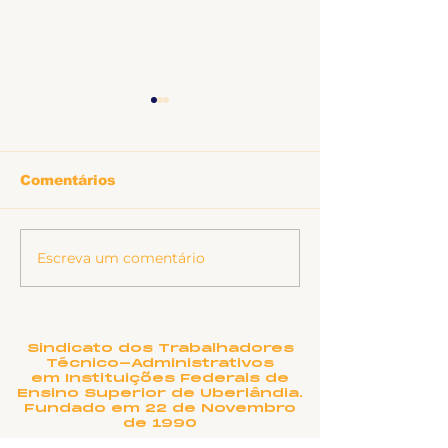
Comentários
Escreva um comentário
SINTET-UFU dá as
O TEATRO
boas-vindas aos
MUNICIPAL D
novos TAEs e
UBERLÂNDIA
docentes da UFU
PRECISA DE
NOME?
Sindicato dos Trabalhadores
Técnico-Administrativos
em Instituições Federais de
Ensino Superior de Uberlândia.
Fundado em 22 de Novembro
de 1990