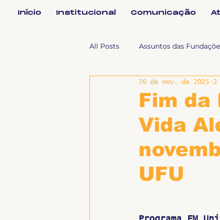
Início
Institucional
Comunicação
A
All Posts
Assuntos das Fundaçõe
26 de nov. de 2025
2
Assuntos Jurídicos e Relação de
Fim da
Vida Al
Coordenações
Efetivos
novembr
Geral
Notícias
Impren
UFU
Sem categoria
Slider
Programa FM Uni