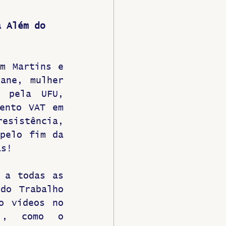
a Além do 
m Martins e 
ane, mulher 
 pela UFU, 
ento VAT em 
esistência, 
pelo fim da 
as!
 a todas as 
do Trabalho 
o vídeos no 
l, como o 