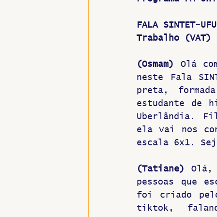
Hospitais e Saúde Pública
FALA SINTET-UFU
Trabalho (VAT)
(Osmam)
 Olá co
neste Fala SIN
preta, formad
estudante de h
Uberlândia. Fi
ela vai nos co
escala 6x1. Sej
(Tatiane)
 Olá,
pessoas que es
foi criado pel
tiktok, fala