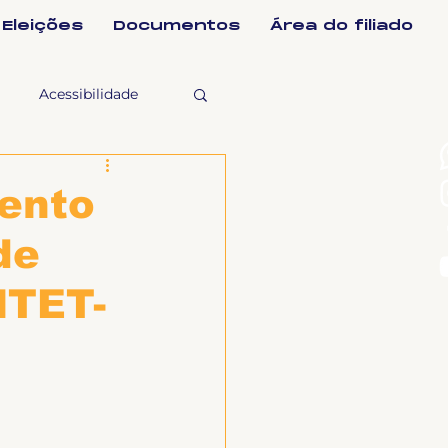
Eleições
Documentos
Área do filiado
Acessibilidade
selho Fiscal
ento
de
Ligeirinho
NTET-
ntes
ulgações