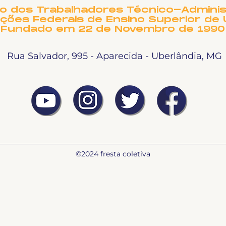
companheiros, aqui é
to dos Trabalhadores Técnico-Adminis
Raissa dantas, e neste
ições Federais de Ensino Superior de 
Fundado em 22 de Novembro de 1990
Fala Sintet-UFU nós rece
Rua Salvador, 995 - Aparecida - Uberlândia, MG
©2024 fresta coletiva