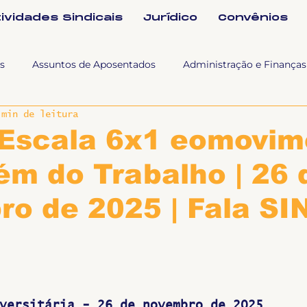
tividades Sindicais
Jurídico
Convênios
s
Assuntos de Aposentados
Administração e Finanças
 min de leitura
 Tra
Fala SINTET-UFU
Esporte Cultura e Lazer
Con
 Escala 6x1 eomovim
ém do Trabalho | 26 
Documentos
Formação e Relações Sindicais
Mundo
o de 2025 | Fala SI
sa e comunicação
Politicas Socias Antirracismo
Suple
Nova
Sintet News
Suplentes
Você Sabia
Div
versitária - 26 de novembro de 2025