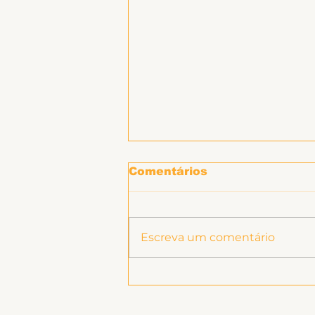
Comentários
Escreva um comentário
SINTET-UFU dá as boas-
vindas aos novos TAEs
e docentes da UFU