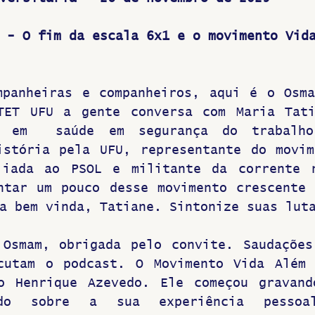
Greve
 - 
O fim da escala 6x1 e o movimento Vid
mpanheiras e companheiros, aqui é o Osma
TET UFU a gente conversa com Maria Tati
a em  saúde em segurança do trabalho
istória pela UFU, representante do movim
liada ao PSOL e militante da corrente r
ntar um pouco desse movimento crescente 
a bem vinda, Tatiane. Sintonize suas lut
 Osmam, obrigada pelo convite. Saudações
cutam o podcast. O Movimento Vida Além 
o Henrique Azevedo. Ele começou gravand
ndo sobre a sua experiência pessoa