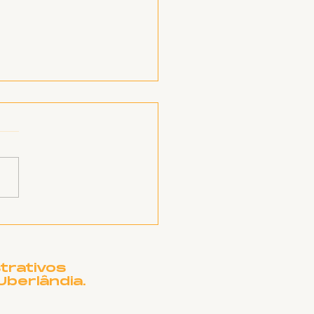
a Resiste! SINTET-
 lança campanha de
ecadação para
pitais cubanos
trativos
Uberlândia.