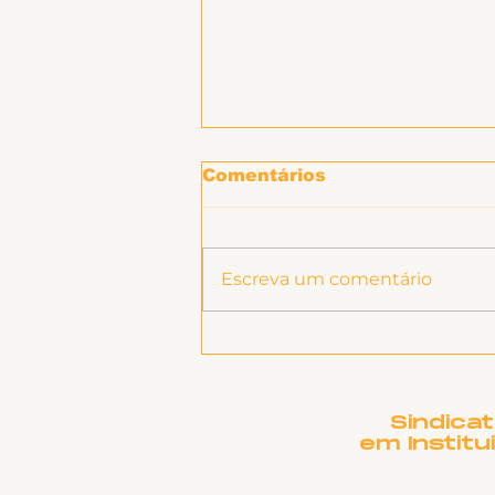
Comentários
Escreva um comentário
Presidente Lula, envie
petróleo para Cuba!
Sindica
em Institu