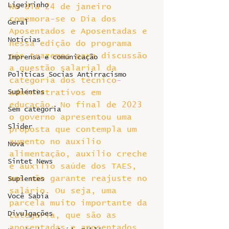
Ligeirinho
No dia 24 de janeiro 
comemora-se o Dia dos 
Geral
Aposentados e Aposentadas e 
Notícias
nessa edição do programa 
nós trazemos para discussão 
Imprensa e comunicação
a questão salarial da 
Politicas Socias Antirracismo
categoria dos técnico-
Suplentes
administrativos em 
educação. No final de 2023 
Sem categoria
o governo apresentou uma 
Slider
proposta que contempla um 
aumento no auxílio 
Nova
alimentação, auxílio creche 
Sintet News
e auxílio saúde dos TAES, 
mas não garante reajuste no 
Suplentes
salário. Ou seja, uma 
Você Sabia
parcela muito importante da 
Divulgações
categoria, que são as 
aposentadas e aposentados, 