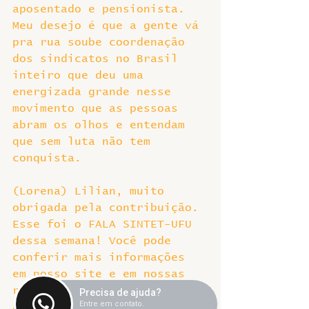
aposentado e pensionista. 
Meu desejo é que a gente vá 
pra rua soube coordenação 
dos sindicatos no Brasil 
inteiro que deu uma 
energizada grande nesse 
movimento que as pessoas 
abram os olhos e entendam 
que sem luta não tem 
conquista.
(Lorena) Lilian, muito 
obrigada pela contribuição. 
Esse foi o FALA SINTET-UFU 
dessa semana! Você pode 
conferir mais informações 
em nosso site e em nossas 
redes sociais. Ótima semana 
Precisa de ajuda?
Entre em contato.
a todas e todos e até o 