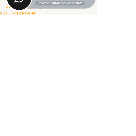
Em breve, entraremos em contato.
próximo programa!
Fala SINTET-UFU
Ver tudo
Posts recentes