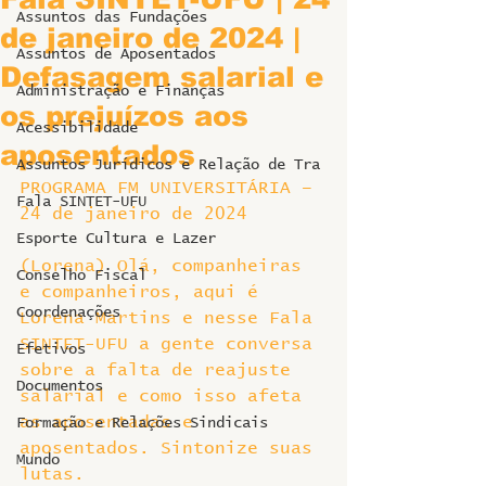
Assuntos das Fundações
de janeiro de 2024 |
Assuntos de Aposentados
Defasagem salarial e
Administração e Finanças
os prejuízos aos
Acessibilidade
aposentados
Assuntos Jurídicos e Relação de Tra
PROGRAMA FM UNIVERSITÁRIA – 
Fala SINTET-UFU
24 de janeiro de 2024
Esporte Cultura e Lazer
(Lorena) Olá, companheiras 
Conselho Fiscal
e companheiros, aqui é 
Coordenações
Lorena Martins e nesse Fala 
SINTET-UFU a gente conversa 
Efetivos
sobre a falta de reajuste 
Documentos
salarial e como isso afeta 
as aposentadas e 
Formação e Relações Sindicais
aposentados. Sintonize suas 
Mundo
lutas.