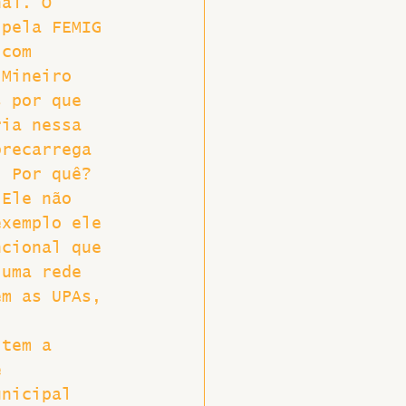
nal. O 
 pela FEMIG 
 com 
 Mineiro 
s por que 
ria nessa 
brecarrega 
. Por quê? 
 Ele não 
exemplo ele 
ncional que 
 uma rede 
em as UPAs, 
 tem a 
e 
unicipal 