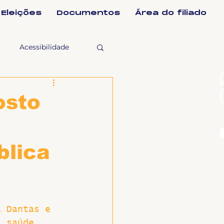
Eleições
Documentos
Área do filiado
Acessibilidade
selho Fiscal
osto
Ligeirinho
blica
ntes
ulgações
a Dantas e 
a saúde 