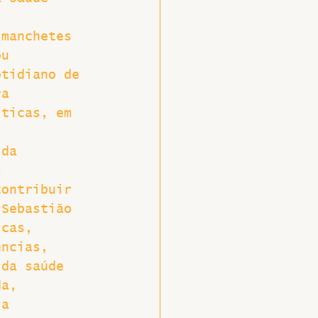
 manchetes 
ou 
otidiano de 
ra 
íticas, em 
 da 
s 
contribuir 
 Sebastião 
icas, 
ências, 
 da saúde 
da, 
ia 