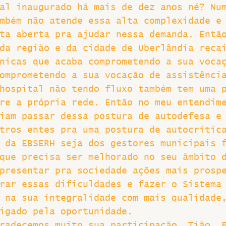
al inaugurado há mais de dez anos né? Nu
mbém não atende essa alta complexidade e
ta aberta pra ajudar nessa demanda. Entã
da região e da cidade de Uberlândia reca
nicas que acaba comprometendo a sua voca
omprometendo a sua vocação de assistênci
hospital não tendo fluxo também tem uma 
re a própria rede. Então no meu entendim
iam passar dessa postura de autodefesa e
tros entes pra uma postura de autocrític
 da EBSERH seja dos gestores municipais 
que precisa ser melhorado no seu âmbito 
presentar pra sociedade ações mais prosp
rar essas dificuldades e fazer o Sistema
 na sua integralidade com mais qualidade
igado pela oportunidade.
radecemos muito sua participação, Tião. 