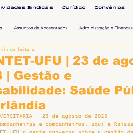
tividades Sindicais
Jurídico
Convênios
s
Assuntos de Aposentados
Administração e Finanças
 min de leitura
 Tra
Fala SINTET-UFU
Esporte Cultura e Lazer
Con
NTET-UFU | 23 de ag
 | Gestão e
Documentos
Formação e Relações Sindicais
Mundo
abilidade: Saúde Pú
sa e comunicação
Politicas Socias Antirracismo
Suple
rlândia
VERSITÁRIA – 23 de agosto de 2023
Nova
Sintet News
Suplentes
Você Sabia
Div
ompanheiras e companheiros, aqui é Raiss
ET-UFU a gente conversa sobre a gestão d