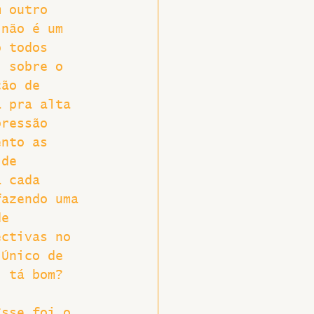
m outro 
 não é um 
o todos 
i sobre o 
ção de 
a pra alta 
pressão 
ento as 
 de 
a cada 
fazendo uma 
de 
ectivas no 
 Único de 
, tá bom? 
Esse foi o 