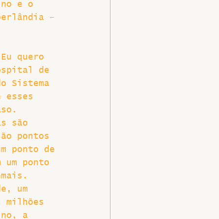
ino e o 
berlândia – 
 Eu quero 
ospital de 
do Sistema 
e esses 
aso. 
as são 
são pontos 
um ponto de 
m um ponto 
emais. 
de, um 
s milhões 
ino, a 