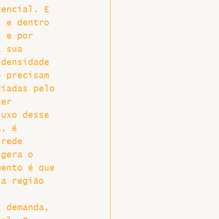
tencial. E 
s e dentro 
s e por 
a sua 
 densidade 
o precisam 
diadas pelo 
ser 
luxo desse 
a, é 
 rede 
 gera o 
mento é que 
 a região 
, 
a demanda, 