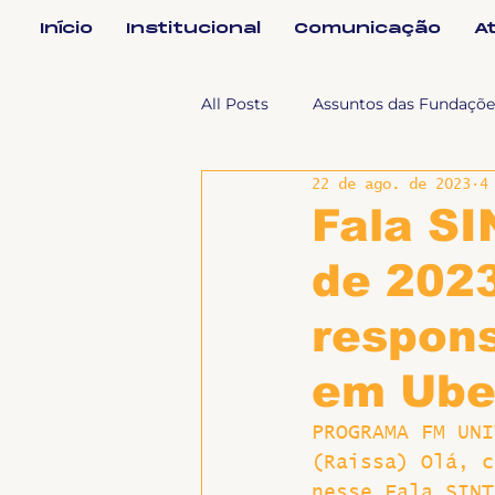
Início
Institucional
Comunicação
A
All Posts
Assuntos das Fundaçõe
22 de ago. de 2023
4
Assuntos Jurídicos e Relação de
Fala SI
de 2023
Coordenações
Efetivos
respons
Geral
Notícias
Impren
em Ube
PROGRAMA FM UNI
Sem categoria
Slider
(Raissa) Olá, c
nesse Fala SINT