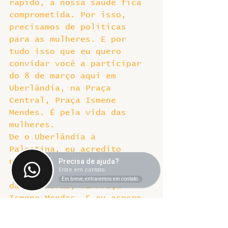
rápido, a nossa saúde fica 
comprometida. Por isso, 
precisamos de políticas 
para as mulheres. E por 
tudo isso que eu quero 
convidar você a participar 
do 8 de março aqui em 
Uberlândia, na Praça 
Central, Praça Ismene 
Mendes. É pela vida das 
mulheres.
De o Uberlândia à 
Palestina, eu acredito 
nelas. Vai ser nesta sexta -
Precisa de ajuda?
Entre em contato.
feira, 8 de março, a partir 
Em breve, entraremos em contato.
das 15 horas, na Praça 
Ismene Mendes. E eu espero 
vocês lá. Um abraço.
(Raissa)
 Esse foi o FALA 