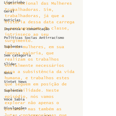
Ligeirinho
Internacional das Mulheres 
Trabalhadoras. Sim,  
Geral
trabalhadoras, já que a 
Notícias
história dessa data carrega 
o protagonismo de classe, 
Imprensa e comunicação
intrínseco ao seu 
Politicas Socias Antirracismo
surgimento.
Suplentes
São as mulheres, em sua 
imensa maioria, que 
Sem categoria
realizam os trabalhos 
Slider
socialmente necessários 
para a subsistência da vida 
Nova
humana, e trabalhos estes 
Sintet News
que seguem em posição de 
invisibilidade. Neste 
Suplentes
episódio, nós vamos 
Você Sabia
explorar não apenas o 
Divulgações
passado, mas também as 
lutas contemporâneas que 