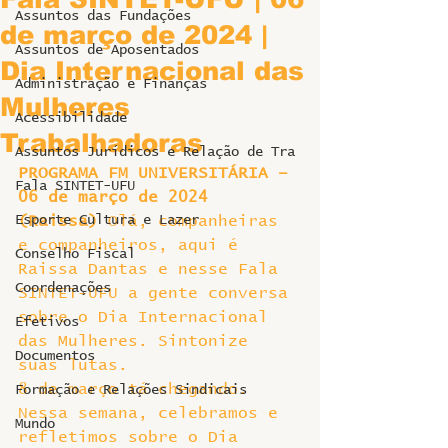
Assuntos das Fundações
de março de 2024 |
Assuntos de Aposentados
Dia Internacional das
Administração e Finanças
Mulheres
Acessibilidade
Trabalhadoras
Assuntos Jurídicos e Relação de Tra
PROGRAMA FM UNIVERSITÁRIA – 
Fala SINTET-UFU
06 de março de 2024
Esporte Cultura e Lazer
(Raissa)
 Olá, companheiras 
e companheiros, aqui é 
Conselho Fiscal
Raissa Dantas e nesse Fala 
Coordenações
SINTET-UFU a gente conversa 
sobre o Dia Internacional 
Efetivos
das Mulheres. Sintonize 
Documentos
suas lutas.
8 de março tá chegando. 
Formação e Relações Sindicais
Nessa semana, celebramos e 
Mundo
refletimos sobre o Dia 