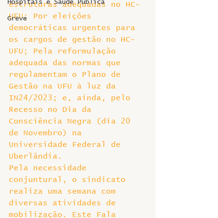
Hospitais e Saúde Pública
estruturas adequadas no HC-
UFU; Por eleições 
Greve
democráticas urgentes para 
os cargos de gestão no HC-
UFU; Pela reformulação 
adequada das normas que 
regulamentam o Plano de 
Gestão na UFU à luz da 
IN24/2023; e, ainda, pelo 
Recesso no Dia da 
Consciência Negra (dia 20 
de Novembro) na 
Universidade Federal de 
Uberlândia.
Pela necessidade 
conjuntural, o sindicato 
realiza uma semana com 
diversas atividades de 
mobilização. Este Fala 