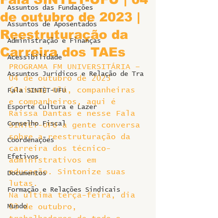
Assuntos das Fundações
de outubro de 2023 |
Assuntos de Aposentados
Reestruturação da
Administração e Finanças
Carreira dos TAEs
Acessibilidade
PROGRAMA FM UNIVERSITÁRIA – 
Assuntos Jurídicos e Relação de Tra
04 de outubro de 2023
(Raissa) Olá, companheiras 
Fala SINTET-UFU
e companheiros, aqui é 
Esporte Cultura e Lazer
Raissa Dantas e nesse Fala 
Conselho Fiscal
SINTET-UFU a gente conversa 
sobre a reestruturação da 
Coordenações
carreira dos técnico-
Efetivos
administrativos em 
educação. Sintonize suas 
Documentos
lutas.
Formação e Relações Sindicais
Na última terça-feira, dia 
Mundo
03 de outubro, 