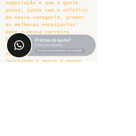
negociação e que a gente 
possa, junto com o coletivo 
da nossa categoria, propor 
as melhoras necessárias 
para a nossa carreira. 
Então, a gente precisa ter 
Precisa de ajuda?
Entre em contato.
essa consciência de que a 
Em breve, entraremos em contato.
nossa luta está apenas 
iniciando e agora a gente 
precisa ter a unidade para 
fortalecer as campanhas 
nacionais junto com os 
fóruns representativos, 
para que nós tenhamos a 
garantia de que o governo 
irá atender às nossas 
demandas e com orçamento 
para priorizar os 
profissionais que fazem o 