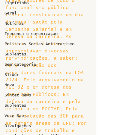
trabalhadores de todo o 
Ligeirinho
funcionalismo público 
Geral
federal construíram um dia 
de paralisação pela 
Notícias
Campanha Salarial e em 
Imprensa e comunicação
Defesa da Carreira. As 
pessoas mobilizadas, 
Politicas Socias Antirracismo
apresentavam diversas 
Suplentes
reivindicações, a saber: 
Sem categoria
Pela inclusão dos 
servidores federais na LOA 
Slider
2024; Pelo arquivamento da 
Nova
PEC 32 e em defesa dos 
Serviços Públicos; Em 
Sintet News
defesa da carreira e pela 
Suplentes
melhoria no PCCTAE; Pela 
Você Sabia
implementação das 30h para 
as demais áreas da UFU; Por 
Divulgações
condições de trabalho e 