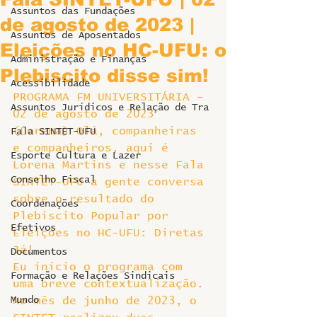
Assuntos das Fundações
de agosto de 2023 |
Assuntos de Aposentados
Eleições no HC-UFU: o
Administração e Finanças
Plebiscito disse sim!
Acessibilidade
PROGRAMA FM UNIVERSITÁRIA – 
Assuntos Jurídicos e Relação de Tra
02 de agosto de 2023
(Lorena) Olá, companheiras 
Fala SINTET-UFU
e companheiros, aqui é 
Esporte Cultura e Lazer
Lorena Martins e nesse Fala 
Conselho Fiscal
SINTET-UFU a gente conversa 
sobre o resultado do 
Coordenações
Plebiscito Popular por 
Efetivos
Eleições no HC-UFU: Diretas 
Já!
Documentos
Eu inicio o programa com 
Formação e Relações Sindicais
uma breve contextualização. 
Mundo
No mês de junho de 2023, o 