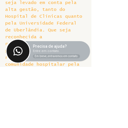
seja levado em conta pela 
alta gestão, tanto do 
Hospital de Clínicas quanto 
pela Universidade Federal 
de Uberlândia. Que seja 
reconhecida a 
representatividade desse 
Precisa de ajuda?
processo e o quanto ele 
Entre em contato.
Em breve, entraremos em contato.
representa da vontade da 
comunidade hospitalar pela 
volta da democracia, dos 
processos democráticos e do 
ouvir a voz do trabalhador 
dentro do Hospital de 
Clínicas. Obrigada.
(Lorena) Isabella, muito 
obrigada! E esse foi o FALA 
SINTET-UFU dessa semana! 