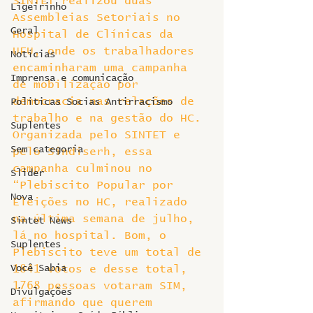
SINTET realizou duas 
Ligeirinho
Assembleias Setoriais no 
Geral
Hospital de Clínicas da 
UFU, onde os trabalhadores 
Notícias
encaminharam uma campanha 
Imprensa e comunicação
de mobilização por 
democracia nas relações de 
Politicas Socias Antirracismo
trabalho e na gestão do HC. 
Suplentes
Organizada pelo SINTET e 
Sem categoria
pelo Sindiserh, essa 
campanha culminou no 
Slider
“Plebiscito Popular por 
Nova
Eleições no HC, realizado 
na última semana de julho, 
Sintet News
lá no hospital. Bom, o 
Suplentes
Plebiscito teve um total de 
Você Sabia
1841 votos e desse total, 
1768 pessoas votaram SIM, 
Divulgações
afirmando que querem 