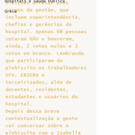
Hospitais e Saúde Pública
eleições diretas pros 
cargos de gestão, que 
Greve
incluem superintendência, 
chefias e gerências do 
hospital. Apenas 68 pessoas 
votaram NÃO e houveram, 
ainda, 2 votos nulos e 3 
votos em branco. Lembrando 
que participaram do 
plebiscito os trabalhadores 
UFU, EBSERH e 
terceirizados, além de 
docentes, residentes, 
estudantes e usuários do 
hospital.
Depois dessa breve 
contextualização a gente 
vai conversar sobre o 
plebiscito com a Isabella 