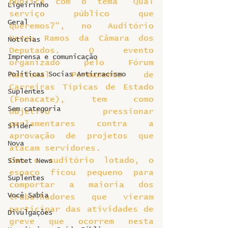
pública com o tema “Qual 
Ligeirinho
serviço público que 
Geral
queremos?”, no Auditório 
Nereu Ramos da Câmara dos 
Notícias
Deputados. O evento 
Imprensa e comunicação
organizado pelo Fórum 
Politicas Socias Antirracismo
Nacional Permanente de 
Carreiras Típicas de Estado 
Suplentes
(Fonacate), tem como 
Sem categoria
objetivo pressionar 
parlamentares contra a 
Slider
aprovação de projetos que 
Nova
atacam servidores.
Com o auditório lotado, o 
Sintet News
espaço ficou pequeno para 
Suplentes
comportar a maioria dos 
Você Sabia
trabalhadores que vieram 
participar das atividades de 
Divulgações
greve que ocorrem nesta 