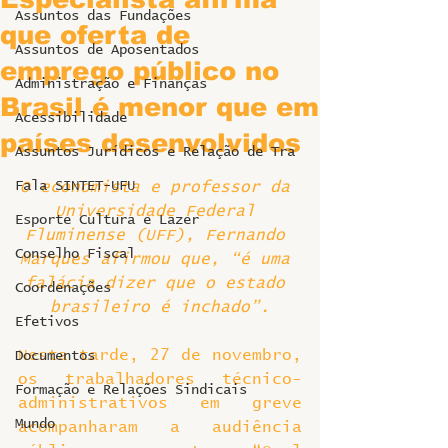
Assuntos das Fundações
que oferta de
Assuntos de Aposentados
emprego público no
Administração e Finanças
Brasil é menor que em
Acessibilidade
países desenvolvidos
Assuntos Jurídicos e Relação de Tra
Fala SINTET-UFU
O economista e professor da 
Universidade Federal 
Esporte Cultura e Lazer
Fluminense (UFF), Fernando 
Conselho Fiscal
Marques afirmou que, “é uma 
falácia dizer que o estado 
Coordenações
brasileiro é inchado”.
Efetivos
Nesta tarde, 27 de novembro, 
Documentos
os trabalhadores técnico-
Formação e Relações Sindicais
administrativos em greve 
Mundo
acompanharam a audiência 