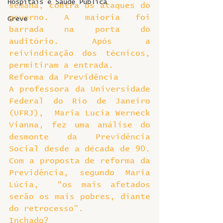
Hospitais e Saúde Pública
semana, contra os ataques do 
governo. A maioria foi 
Greve
barrada na porta do 
auditório. Após a 
reivindicação dos técnicos, 
permitiram a entrada.
Reforma da Previdência
A professora da Universidade 
Federal do Rio de Janeiro 
(UFRJ),  Maria Lucia Werneck 
Vianna, fez uma análise do 
desmonte da Previdência 
Social desde a década de 90. 
Com a proposta de reforma da 
Previdência, segundo Maria 
Lúcia,  “os mais afetados 
serão os mais pobres, diante 
do retrocesso”.
Inchado?