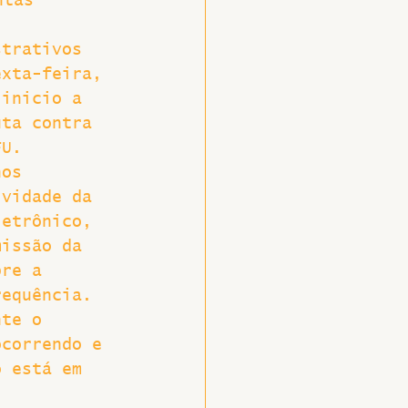
ntas
strativos 
exta-feira, 
 inicio a 
uta contra 
FU.
nos 
ividade da 
letrônico, 
missão da 
bre a 
requência. 
nte o 
ocorrendo e 
o está em 