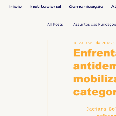
Início
Institucional
Comunicação
A
All Posts
Assuntos das Fundaçõe
16 de abr. de 2018
3
Assuntos Jurídicos e Relação de
Enfrent
antide
Coordenações
Efetivos
mobiliz
Geral
Notícias
Impren
categor
Sem categoria
Slider
Jaciara Bo