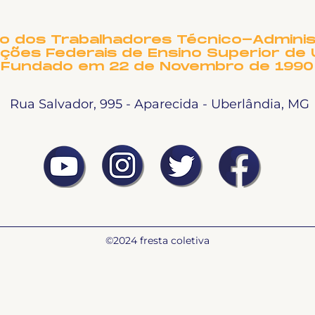
vindas aos novos TAEs
DE 
e docentes da UFU
PRE
NO
to dos Trabalhadores Técnico-Adminis
ições Federais de Ensino Superior de 
Fundado em 22 de Novembro de 1990
Rua Salvador, 995 - Aparecida - Uberlândia, MG
©2024 fresta coletiva