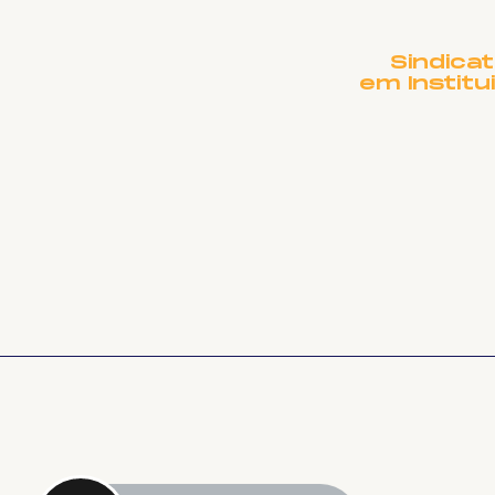
Sindica
em Institu