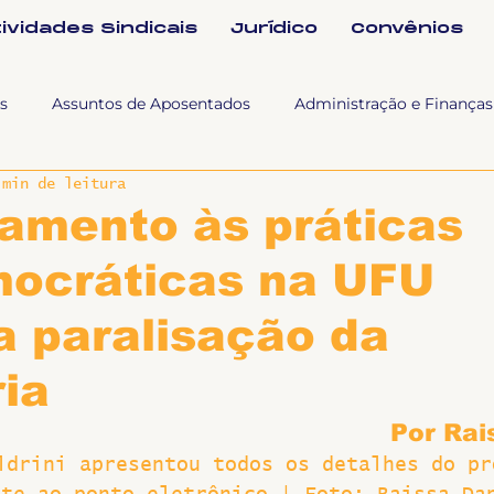
tividades Sindicais
Jurídico
Convênios
s
Assuntos de Aposentados
Administração e Finanças
 min de leitura
 Tra
Fala SINTET-UFU
Esporte Cultura e Lazer
Con
amento às práticas
mocráticas na UFU
Documentos
Formação e Relações Sindicais
Mundo
a paralisação da
sa e comunicação
Politicas Socias Antirracismo
Suple
ia
Por Rai
Nova
Sintet News
Suplentes
Você Sabia
Div
ldrini apresentou todos os detalhes do pr