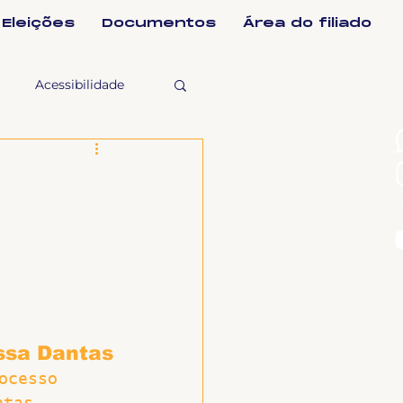
Eleições
Documentos
Área do filiado
Acessibilidade
selho Fiscal
Ligeirinho
ntes
ssa Dantas
ulgações
ocesso 