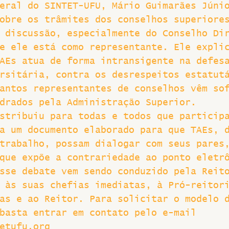
eral do SINTET-UFU, Mário Guimarães Júni
obre os trâmites dos conselhos superiore
 discussão, especialmente do Conselho Di
e ele está como representante. Ele expli
AEs atua de forma intransigente na defes
rsitária, contra os desrespeitos estatut
antos representantes de conselhos vêm so
drados pela Administração Superior.
stribuiu para todas e todos que particip
a um documento elaborado para que TAEs, 
trabalho, possam dialogar com seus pares
que expõe a contrariedade ao ponto eletr
sse debate vem sendo conduzido pela Reit
 às suas chefias imediatas, à Pró-reitor
as e ao Reitor. Para solicitar o modelo 
basta entrar em contato pelo e-mail 
etufu.org