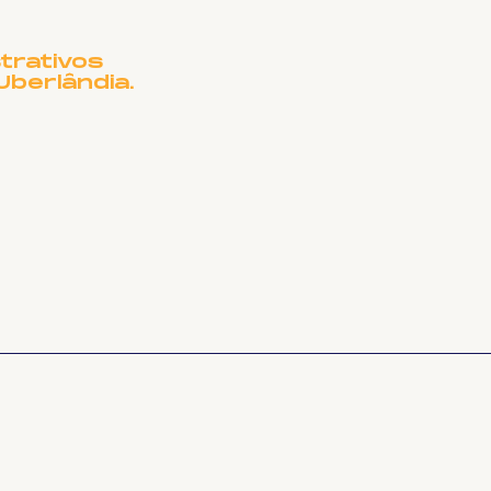
UBERLÂNDIA
CISA DE OUTRO
ME?
trativos
Uberlândia.