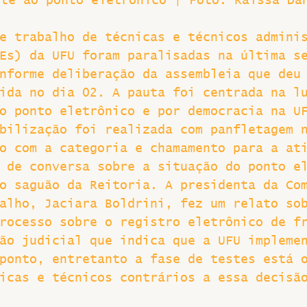
nte ao ponto eletrônico | Foto: Raissa Da
Greve
e trabalho de técnicas e técnicos admini
Es) da UFU foram paralisadas na última s
nforme deliberação da assembleia que deu
ida no dia 02. A pauta foi centrada na l
o ponto eletrônico e por democracia na U
bilização foi realizada com panfletagem 
o com a categoria e chamamento para a at
 de conversa sobre a situação do ponto e
o saguão da Reitoria. A presidenta da Co
alho, Jaciara Boldrini, fez um relato so
rocesso sobre o registro eletrônico de f
ão judicial que indica que a UFU impleme
ponto, entretanto a fase de testes está 
icas e técnicos contrários a essa decisã