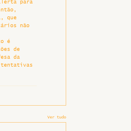
alerta para 
então, 
a, que 
tários não 
co é 
ções de 
fesa da 
 tentativas 
Ver tudo