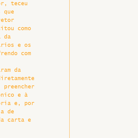
or, teceu 
s que 
retor 
citou como 
a da 
ários e os 
frendo com 
aram da 
diretamente 
, preencher 
ônico e à 
oria e, por 
ia de 
da carta e 