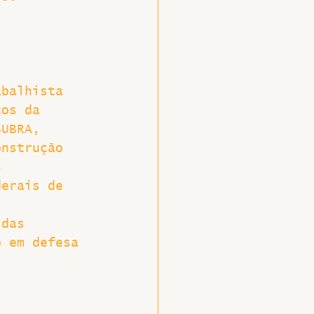
abalhista
tos da 
SUBRA, 
onstrução 
s 
derais de 
 das 
o em defesa 
 