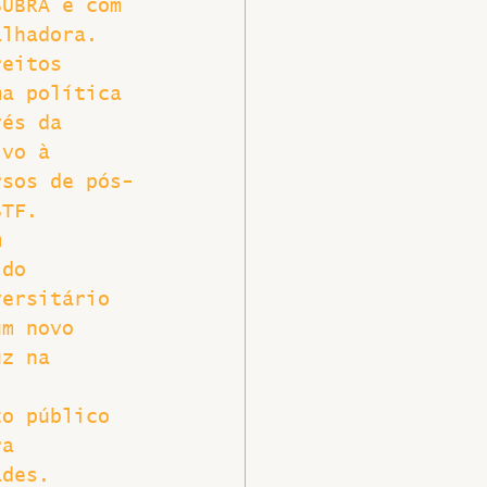
SUBRA e com 
alhadora.
reitos 
ma política 
vés da 
ivo à 
rsos de pós-
STF.
m 
 do 
versitário 
um novo 
uz na 
to público 
ra 
ades.