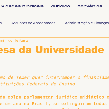
tividades Sindicais
Jurídico
Convênios
s
Assuntos de Aposentados
Administração e Finanças
 min de leitura
 Tra
Fala SINTET-UFU
Esporte Cultura e Lazer
Con
esa da Universidade
Documentos
Formação e Relações Sindicais
Mundo
mo de Temer quer interromper o financiam
sa e comunicação
Politicas Socias Antirracismo
Suple
tituições Federais de Ensino
de golpe parlamentar-jurídico-midiático 
Nova
Sintet News
Suplentes
Você Sabia
Div
e um ano no Brasil, se extinguiram todos