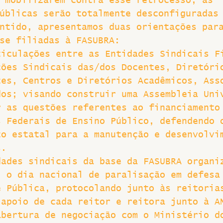
 mobilizarem contra esse retrocesso, as 
úblicas serão totalmente desconfiguradas
ntido, apresentamos duas orientações par
se filiadas à FASUBRA:
ticulações entre as Entidades Sindicais F
ções Sindicais das/dos Docentes, Diretóri
tes, Centros e Diretórios Acadêmicos, Ass
dos; visando construir uma Assembleia Uni
r as questões referentes ao financiamento
s Federais de Ensino Público, defendendo 
to estatal para a manutenção e desenvolvi
s.
dades sindicais da base da FASUBRA organi
, o dia nacional de paralisação em defesa
e Pública, protocolando junto às reitoria
 apoio de cada reitor e reitora junto à A
abertura de negociação com o Ministério d