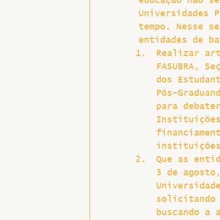
educação não se
Universidades P
tempo. Nesse se
entidades de ba
Realizar ar
FASUBRA, Se
dos Estudan
Pós-Graduan
para debate
Instituiçõe
financiamen
instituiçõe
Que as enti
3 de agosto
Universidad
solicitando
buscando a 