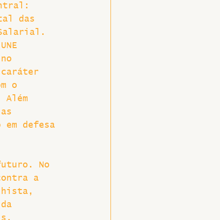
ntral: 
tal das 
Salarial.
 UNE 
 no 
 caráter 
om o 
. Além 
las 
o em defesa 
 
futuro. No 
contra a 
lhista, 
 da 
ís.