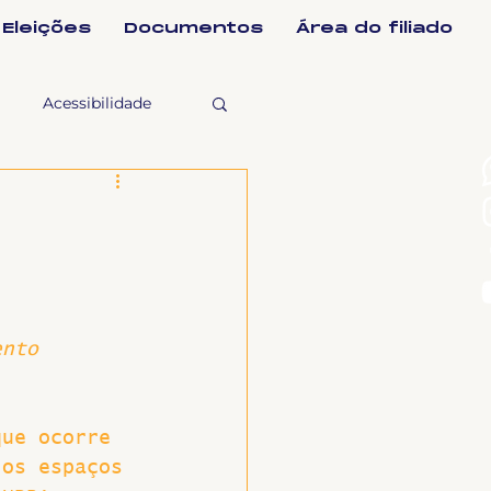
Eleições
Documentos
Área do filiado
Acessibilidade
selho Fiscal
Ligeirinho
ento 
ntes
que ocorre 
ulgações
 os espaços 