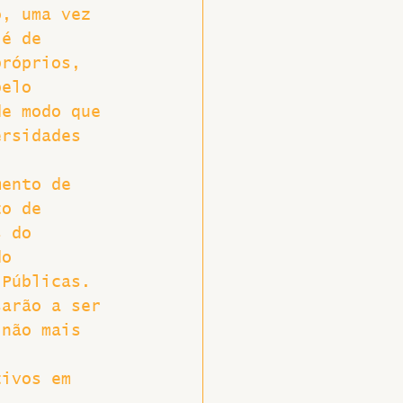
o, uma vez 
 é de 
próprios, 
pelo 
de modo que 
ersidades 
mento de 
to de 
s do 
do 
 Públicas. 
sarão a ser 
 não mais 
tivos em 