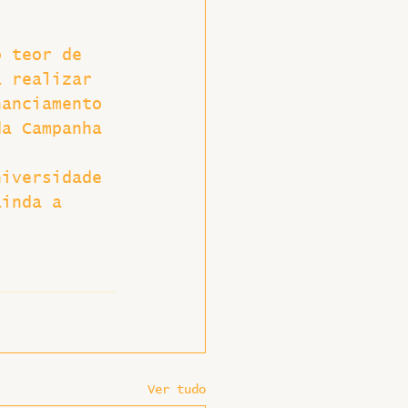
o teor de 
a realizar 
nanciamento 
da Campanha 
niversidade 
ainda a 
Ver tudo