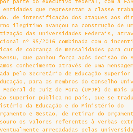
por parte do executivo federal, com a FA
 entidades que representam a classe trab
Greve
do, de intensificação dos ataques aos di
rno ilegítimo avançou na construção de u
tização das Universidades Federais, atra
cional nº 95/2016 combinada com o incent
icas de cobrança de mensalidades para cu
Sensu, que ganhou força após decisão do 
amos conhecimento através de uma mensage
ada pelo Secretário de Educação Superior
ducação, para os membros do Conselho Uni
 Federal de Juiz de Fora (UFJF) de mais 
ão superior pública no país, que se trad
istério da Educação e do Ministério do 
rçamento e Gestão, de retirar do orçamen
souro os valores referentes à verbas ext
ventualmente arrecadadas pelas universid