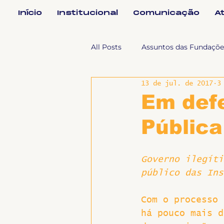
Início
Institucional
Comunicação
A
All Posts
Assuntos das Fundaçõe
13 de jul. de 2017
3
Assuntos Jurídicos e Relação de
Em def
Pública
Coordenações
Efetivos
Governo ilegíti
Geral
Notícias
Impren
público das Ins
Com o processo 
Sem categoria
Slider
há pouco mais d