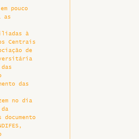
 em pouco 
a as 
iliadas à 
os Centrais 
ociação de 
versitária 
 das 
o 
mento das 
zem no dia 
 da 
s documento 
NDIFES, 
o 