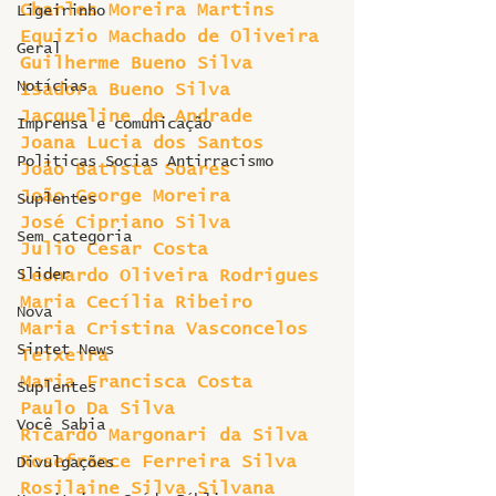
Charles Moreira Martins 
Ligeirinho
Equizio Machado de Oliveira 
Geral
Guilherme Bueno Silva 
Notícias
Isadora Bueno Silva 
Jacqueline de Andrade 
Imprensa e comunicação
Joana Lucia dos Santos 
Politicas Socias Antirracismo
João Batista Soares 
João George Moreira 
Suplentes
José Cipriano Silva 
Sem categoria
Julio Cesar Costa 
Slider
Leonardo Oliveira Rodrigues 
Maria Cecília Ribeiro 
Nova
Maria Cristina Vasconcelos 
Sintet News
Teixeira 
Maria Francisca Costa 
Suplentes
Paulo Da Silva 
Você Sabia
Ricardo Margonari da Silva 
Rosefrance Ferreira Silva 
Divulgações
Rosilaine Silva Silvana 