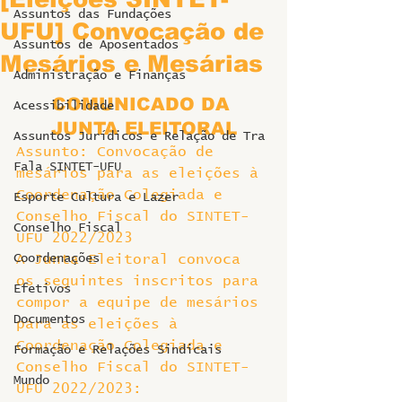
Assuntos das Fundações
UFU] Convocação de
Assuntos de Aposentados
Mesários e Mesárias
Administração e Finanças
COMUNICADO DA 
Acessibilidade
JUNTA ELEITORAL
Assuntos Jurídicos e Relação de Tra
Assunto: Convocação de 
Fala SINTET-UFU
mesários para as eleições à 
Coordenação Colegiada e 
Esporte Cultura e Lazer
Conselho Fiscal do SINTET-
Conselho Fiscal
UFU 2022/2023
Coordenações
A Junta Eleitoral convoca 
os seguintes inscritos para 
Efetivos
compor a equipe de mesários 
Documentos
para as eleições à 
Coordenação Colegiada e 
Formação e Relações Sindicais
Conselho Fiscal do SINTET-
Mundo
UFU 2022/2023: