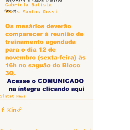
Hospitais e Saúde Pública
Gabriela Batista 
Greve
Thais Santos Rossi
Os mesários deverão 
comparecer à reunião de 
treinamento agendada 
para o dia 12 de 
novembro (sexta-feira) às 
16h no saguão do Bloco 
3Q.
Acesse o COMUNICADO 
na íntegra clicando aqui
Sintet News