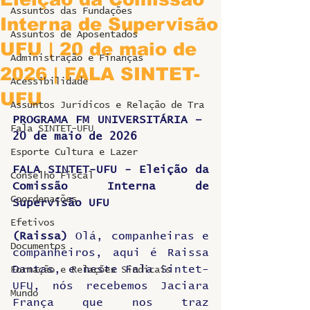
Assuntos das Fundações
Interna de Supervisão
Assuntos de Aposentados
UFU | 20 de maio de
Administração e Finanças
2026 | FALA SINTET-
Acessibilidade
UFU
Assuntos Jurídicos e Relação de Tra
PROGRAMA FM UNIVERSITÁRIA –  
Fala SINTET-UFU
20 de maio de 2026
Esporte Cultura e Lazer
FALA SINTET-UFU - Eleição da 
Conselho Fiscal
Comissão Interna de 
Coordenações
Supervisão UFU
Efetivos
(Raissa)
 Olá, companheiras e 
Documentos
companheiros, aqui é Raissa 
Dantas, e neste Fala Sintet-
Formação e Relações Sindicais
UFU, nós recebemos Jaciara 
Mundo
França que nos traz 