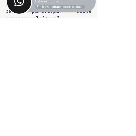
Entre em contato.
convidar todos os colegas 
Em breve, entraremos em contato.
para participar deste 
processo eleitoral.
Um grande abraço a todos e 
até a próxima!
(Raissa) 
Muito obrigado 
pelas informações, Jaciara. 
Reforçamos o convite para 
que toda a categoria 
participe dessa importante 
votação. E esse foi o Fala 
SINTET-UFU dessa semana. Um 
ótimo dia a todas e todos e 
até o próximo programa.
Fala SINTET
PCCTAE
CIS
Fala SINTET-UFU