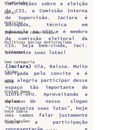
Ligeirinho
informações sobre a eleição 
da CIS, a Comissão Interna 
Geral
de Supervisão. Jaciara é 
Notícias
advogada, técnica em 
educação na UFU e é membro 
Imprensa e comunicação
da comissão eleitoral da 
Politicas Socias Antirracismo
CIS. Seja bem-vinda, Jaci. 
Suplentes
Sintonize suas lutas! 
Sem categoria
(Jaciara)
 Olá, Raissa. Muito 
Slider
obrigada pelo convite e é 
uma alegria participar desse 
Nova
espaço tão importante do 
Sintet News
SINTET-UFU. Aproveitando a 
deixa do nosso slogan 
Suplentes
“Sintonize suas lutas”, hoje 
Você Sabia
nós vamos falar justamente 
Divulgações
sobre a participação 
representação e 