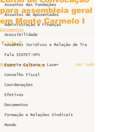
Assuntos das Fundações
para assembleia geral
Assuntos de Aposentados
em Monte Carmelo I
Administração e Finanças
Documentos
Acessibilidade
Assuntos Jurídicos e Relação de Tra
Fala SINTET-UFU
Ver tudo
Posts recentes
Esporte Cultura e Lazer
Conselho Fiscal
Coordenações
Efetivos
Documentos
Formação e Relações Sindicais
Mundo