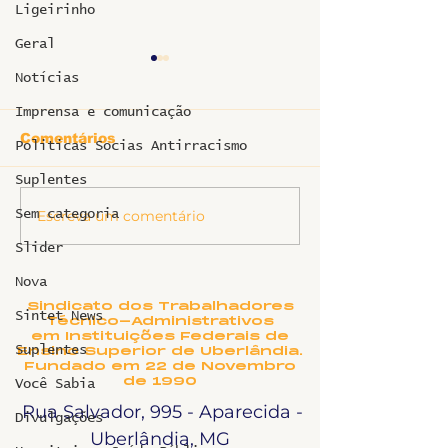
Ligeirinho
Geral
Notícias
Imprensa e comunicação
Comentários
Politicas Socias Antirracismo
Suplentes
Escreva um comentário
Sem categoria
GT do MEC divulga
Ofício e reun
proposta de
a PROGEP so
Slider
regulamentação do
Plano de Carr
RSC para TAEs:
dos TAE’s
Nova
conquista simbólica
Sindicato dos Trabalhadores
da luta coletiva
Sintet News
Técnico-Administrativos
em Instituições Federais de
Suplentes
Ensino Superior de Uberlândia.
Fundado em 22 de Novembro
de 1990
Você Sabia
Rua Salvador, 995 - Aparecida -
Divulgações
Uberlândia, MG