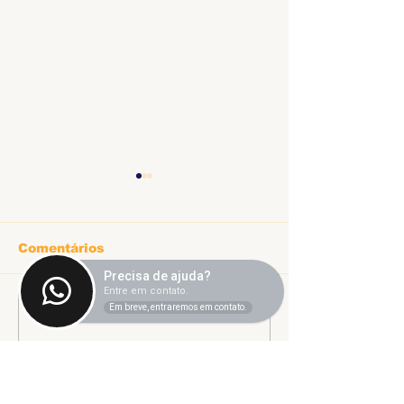
Comentários
Precisa de ajuda?
Entre em contato.
Informe sobr
Em breve, entraremos em contato.
Escreva um comentário
Ligeirinho 541 | Julho
2026
Sindicato dos Trabalhadores