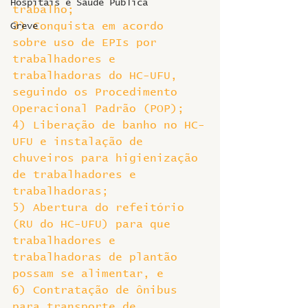
Hospitais e Saúde Pública
trabalho;
3) Conquista em acordo 
Greve
sobre uso de EPIs por 
trabalhadores e 
trabalhadoras do HC-UFU, 
seguindo os Procedimento 
Operacional Padrão (POP);
4) Liberação de banho no HC-
UFU e instalação de 
chuveiros para higienização 
de trabalhadores e 
trabalhadoras;
5) Abertura do refeitório 
(RU do HC-UFU) para que 
trabalhadores e 
trabalhadoras de plantão 
possam se alimentar, e
6) Contratação de ônibus 
para transporte de 