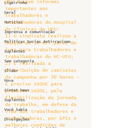
UFU trazem informes 
Ligeirinho
importantes aos 
Geral
trabalhadores e 
trabalhadoras do Hospital 
Notícias
de Clínicas da UFU:
Imprensa e comunicação
1) O sindicato realizou a 
Politicas Socias Antirracismo
doação de 10 mil pares de 
luva para trabalhadores e 
Suplentes
trabalhadoras do HC-UFU;
Sem categoria
2) É realizada a 
distribuição de camisetas 
Slider
da campanha por 30 horas – 
Nova
É preciso SAÚDE para 
Sintet News
promover SAÚDE, pela 
flexibilização da jornada 
Suplentes
de trabalho, em defesa da 
Você Sabia
vida dos trabalhadores e 
trabalhadoras, por EPIs e 
Divulgações
melhores condições de 