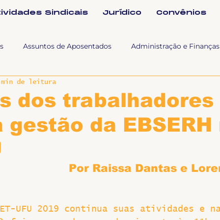
tividades Sindicais
Jurídico
Convênios
s
Assuntos de Aposentados
Administração e Finanças
 min de leitura
 Tra
Fala SINTET-UFU
Esporte Cultura e Lazer
Con
s dos trabalhadores
 à gestão da EBSERH
Documentos
Formação e Relações Sindicais
Mundo
U
sa e comunicação
Politicas Socias Antirracismo
Suple
Por Raissa Dantas e Lore
Nova
Sintet News
Suplentes
Você Sabia
Div
ET-UFU 2019 continua suas atividades e n