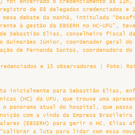
) foi encerrado o credenciamento às 11h,
registro de 88 delegados credenciados e 
Greve
 mesa debate da manhã, intitulada “Desaf
rente à gestão da EBSERH no HC-UFU”, tev
de Sebastião Elias, conselheiro fiscal d
o Guimarães Júnior, coordenador geral do
ação de Fernanda Santos, coordenadora do
credenciados e 15 observadores | Foto: Ra
ta inicialmente para Sebastião Elias, en
nicas (HC) da UFU, que trouxe uma aprese
 o panorama atual do hospital, que passa
nsição com a vinda da Empresa Brasileira
alares (EBSERH) para gerir o HC. Elias a
“calibrar a luta para lidar com essa nov