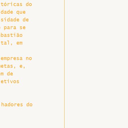
stóricas do 
idade que 
ssidade de 
o para se 
ebastião 
ital, em 
 
 empresa no 
metas, e, 
ém de 
letivos 
lhadores do 