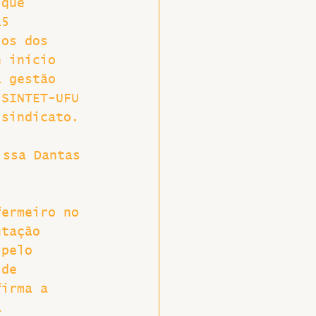
 que 
15 
ios dos 
e início 
a gestão 
 SINTET-UFU 
 sindicato.
issa Dantas
fermeiro no 
ntação 
 pelo 
 de 
firma a 
a 