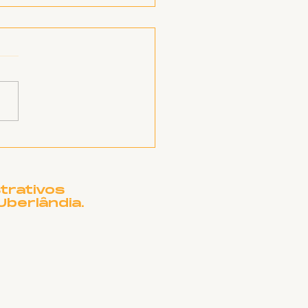
a de pesar: Marine
eira Marques
trativos
Uberlândia.