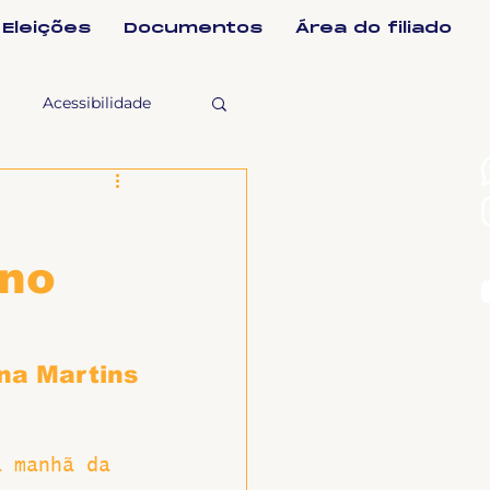
Eleições
Documentos
Área do filiado
Acessibilidade
selho Fiscal
 no
Ligeirinho
ntes
na Martins
ulgações
a manhã da 