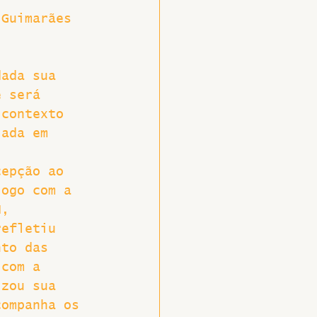
 Guimarães 
 
dada sua 
e será 
 contexto 
iada em 
cepção ao 
logo com a 
H, 
refletiu 
nto das 
 com a 
izou sua 
companha os 