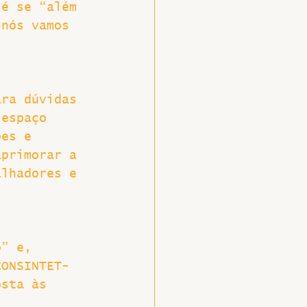
 é se “além 
 nós vamos 
ara dúvidas 
 espaço 
ões e 
aprimorar a 
alhadores e 
 
o” e, 
CONSINTET-
osta às 