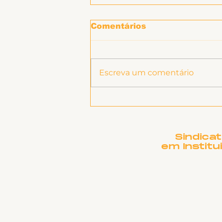
Comentários
Escreva um comentário
SINTET-UFU dá as boas-
vindas aos novos TAEs
e docentes da UFU
Sindica
em Institu