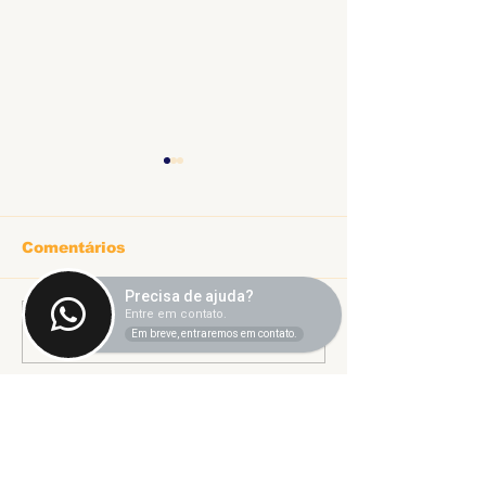
Comentários
Precisa de ajuda?
Informe sobr
Entre em contato.
Escreva um comentário
Ligeirinho 541 | Julho
Em breve, entraremos em contato.
2026
Sindicato dos Trabalhadores
Técnico-Administrativos
em Instituições Federais de
Ensino Superior de Uberlândia.