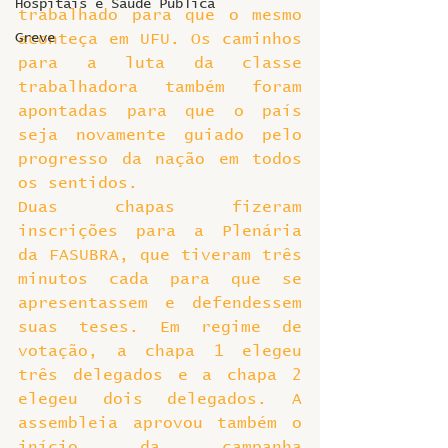
Hospitais e Saúde Pública
trabalhado para que o mesmo 
Greve
aconteça em UFU. Os caminhos 
para a luta da classe 
trabalhadora também foram 
apontadas para que o país 
seja novamente guiado pelo 
progresso da nação em todos 
os sentidos.
Duas chapas fizeram 
inscrições para a Plenária 
da FASUBRA, que tiveram três 
minutos cada para que se 
apresentassem e defendessem 
suas teses. Em regime de 
votação, a chapa 1 elegeu 
três delegados e a chapa 2 
elegeu dois delegados. A 
assembleia aprovou também o 
início da campanha 