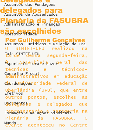
Assuntos das Fundações
delegados para
Assuntos de Aposentados
Plenária da FASUBRA
Administração e Finanças
são escolhidos
Acessibilidade
Por Guilherme Gonçalves
Assuntos Jurídicos e Relação de Tra
O SINTET-UFU realizou na 
Fala SINTET-UFU
tarde dessa segunda-feira, 
9, Assembleia Geral das 
Esporte Cultura e Lazer
técnicas e técnicos-
Conselho Fiscal
administrativos em educação 
da Universidade Federal de 
Coordenações
Uberlândia (UFU), que entre 
Efetivos
outros pontos, escolheu as 
Documentos
delegadas e delegados que 
representarão a categoria na 
Formação e Relações Sindicais
Plenária da FASUBRA. O 
Mundo
evento aconteceu no Centro 