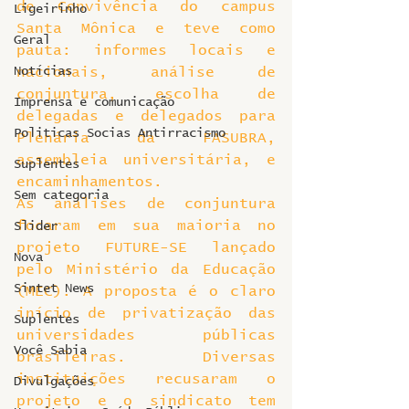
de Convivência do campus 
Ligeirinho
Santa Mônica e teve como 
Geral
pauta: informes locais e 
Notícias
nacionais, análise de 
conjuntura, escolha de 
Imprensa e comunicação
delegadas e delegados para 
Politicas Socias Antirracismo
Plenária da FASUBRA, 
assembleia universitária, e 
Suplentes
encaminhamentos.
Sem categoria
As análises de conjuntura 
focaram em sua maioria no 
Slider
projeto FUTURE-SE lançado 
Nova
pelo Ministério da Educação 
Sintet News
(MEC). A proposta é o claro 
início de privatização das 
Suplentes
universidades públicas 
Você Sabia
brasileiras. Diversas 
instituições recusaram o 
Divulgações
projeto e o sindicato tem 