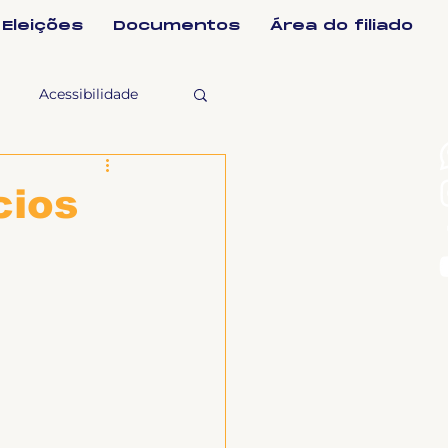
Eleições
Documentos
Área do filiado
Acessibilidade
selho Fiscal
cios
Ligeirinho
ntes
ulgações