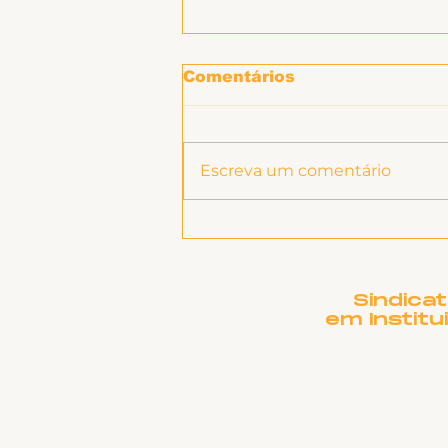
Comentários
Escreva um comentário
SINTET-UFU promove
atividade "Prevenção e
enfrentamento ao
assédio e discriminação
Sindica
na UFU: uma política
em Institu
pela construção de
ambientes seguros,
respeitosos e
inclusivos"