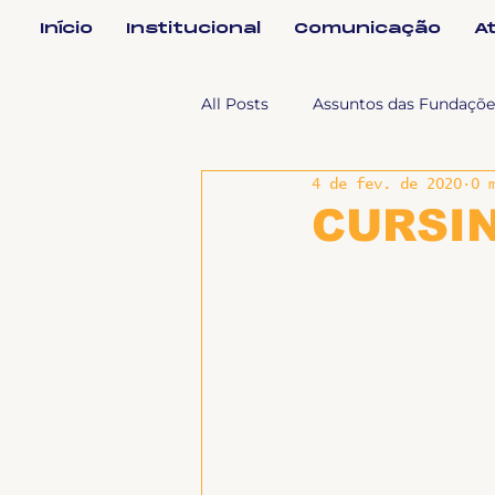
Início
Institucional
Comunicação
A
All Posts
Assuntos das Fundaçõe
4 de fev. de 2020
0 
Assuntos Jurídicos e Relação de
CURSIN
Coordenações
Efetivos
Geral
Notícias
Impren
Sem categoria
Slider