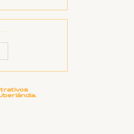
orme sobre RSC
trativos
Uberlândia.