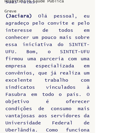
Hospitais e Saúde Pública
suas lutas.
Greve
(Jaciara)
 Olá pessoal, eu 
agradeço pelo convite e pelo 
interesse de todos em 
conhecer um pouco mais sobre 
essa iniciativa do SINTET-
UFU. Bom, o SINTET-UFU 
firmou uma parceria com uma 
empresa especializada em 
convênios, que já realiza um 
excelente trabalho com 
sindicatos vinculados à 
Fasubra em todo o país. O 
objetivo é oferecer 
condições de consumo mais 
vantajosas aos servidores da 
Universidade Federal de 
Uberlândia. Como funciona 