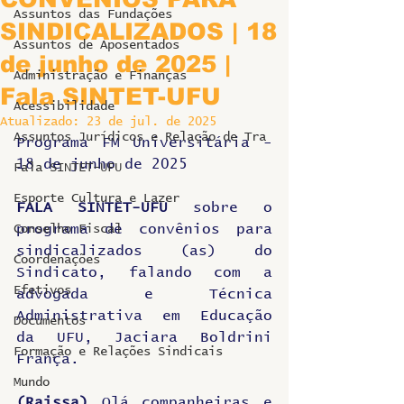
Assuntos das Fundações
SINDICALIZADOS | 18
Assuntos de Aposentados
de junho de 2025 |
Administração e Finanças
Fala SINTET-UFU
Acessibilidade
Atualizado:
23 de jul. de 2025
Assuntos Jurídicos e Relação de Tra
Programa FM Universitária - 
18 de junho de 2025
Fala SINTET-UFU
Esporte Cultura e Lazer
FALA SINTET-UFU 
sobre o 
programa de convênios para 
Conselho Fiscal
sindicalizados (as) do 
Coordenações
Sindicato, falando com a 
Efetivos
advogada e Técnica 
Administrativa em Educação 
Documentos
da UFU, Jaciara Boldrini 
Formação e Relações Sindicais
França.
Mundo
(Raissa)
 Olá companheiras e 