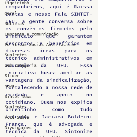
Ligeirinho
companheiros, aqui é Raíssa 
Geral
Dantas e nesse Fala SINTET-
UFU, a gente conversa sobre 
Notícias
os convênios firmados pelo 
Imprensa e comunicação
sindicato que garantem 
descontos e benefícios em 
Politicas Socias Antirracismo
diversas áreas para os 
Suplentes
técnico administrativos em 
educação da UFU. Essa 
Sem categoria
iniciativa busca ampliar as 
Slider
vantagens da sindicalização, 
Nova
fortalecendo a nossa rede de 
cuidado e apoio no 
Sintet News
cotidiano. Quem nos explica 
Suplentes
direitinho como tudo 
funciona é Jaciara Boldrini 
Você Sabia
França, que é advogada e 
Divulgações
técnica da UFU. Sintonize 