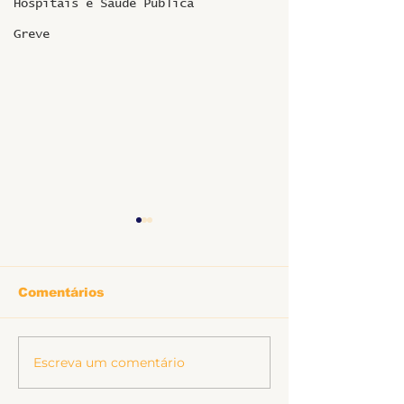
Hospitais e Saúde Pública
Greve
Comentários
Informe sobr
Escreva um comentário
Ligeirinho 541 | Julho
2026