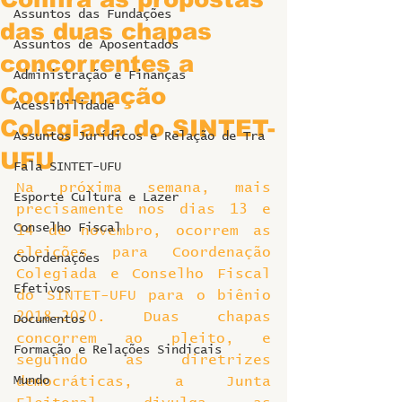
Assuntos das Fundações
das duas chapas
Assuntos de Aposentados
concorrentes a
Administração e Finanças
Coordenação
Acessibilidade
Colegiada do SINTET-
Assuntos Jurídicos e Relação de Tra
UFU
Fala SINTET-UFU
Na próxima semana, mais 
Esporte Cultura e Lazer
precisamente nos dias 13 e 
Conselho Fiscal
14 de novembro, ocorrem as 
eleições para Coordenação 
Coordenações
Colegiada e Conselho Fiscal 
Efetivos
do SINTET-UFU para o biênio 
2018-2020. Duas chapas 
Documentos
concorrem ao pleito, e 
Formação e Relações Sindicais
seguindo as diretrizes 
Mundo
democráticas, a Junta 