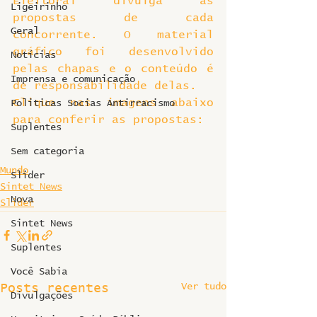
Eleitoral divulga as 
Ligeirinho
propostas de cada 
Geral
concorrente. O material 
gráfico foi desenvolvido 
Notícias
pelas chapas e o conteúdo é 
Imprensa e comunicação
de responsabilidade delas.
Clique nas imagens abaixo 
Politicas Socias Antirracismo
para conferir as propostas:
Suplentes
Sem categoria
Mundo
Slider
Sintet News
Nova
Slider
Sintet News
Suplentes
Você Sabia
Ver tudo
Posts recentes
Divulgações