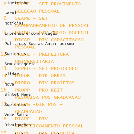
Ligeirinho
SEPSE – SET PROVIMENTO 
SELECAO PESSOAL
Geral
SEAPE – SET 
Notícias
ACOMPANHAMENTO DE PESSOAL
DIADO – DIV APOIO DOCENTE
Imprensa e comunicação
DICAP – DIV CAPACITACAO 
Politicas Socias Antirracismo
PESSOAL
Suplentes
PREFE – PREFEITURA 
UNIVERSITARIA
Sem categoria
SEPRO – SET PROTOCOLO
Slider
DIROB – DIR OBRAS
DIPRO – DIV PROJETOS
Nova
PROPP – PRO REIT 
Sintet News
PESQUISA POS GRADUACAO
DIRPG -DIR POS – 
Suplentes
GRADUACAO
Você Sabia
DIAPE – DIV 
Divulgações
APERFEICOAMENTO PESSOAL
DIRPE – DIR PESQUISA