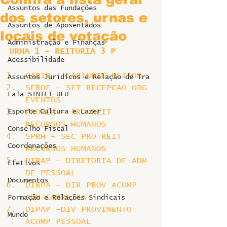
Assuntos das Fundações
dos setores, urnas e
Assuntos de Aposentados
locais de votação
Administração e Finanças
URNA 1 – REITORIA 3 P
Acessibilidade
GABIR – GABINETE REITOR
Assuntos Jurídicos e Relação de Tra
SEROE – SET RECEPCAO ORG 
Fala SINTET-UFU
EVENTOS
Esporte Cultura e Lazer
PROREH – PRO REIT 
RECURSOS HUMANOS
Conselho Fiscal
SPRH – SEC PRO REIT 
Coordenações
RECURSOS HUMANOS
DIRAP – DIRETORIA DE ADM 
Efetivos
DE PESSOAL
Documentos
DIRPA – DIR PROV ACOMP 
ADM CARREIRA
Formação e Relações Sindicais
DIPAP -DIV PROVIMENTO 
Mundo
ACOMP PESSOAL