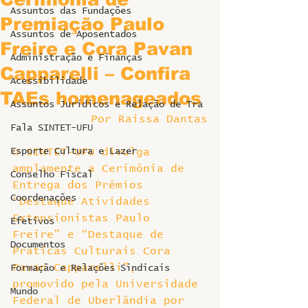
Assuntos das Fundações
Premiação Paulo
Assuntos de Aposentados
Freire e Cora Pavan
Administração e Finanças
Capparelli – Confira
Acessibilidade
TAEs homenageados
Assuntos Jurídicos e Relação de Tra
Por Raissa Dantas
Fala SINTET-UFU
Esporte Cultura e Lazer
O SINTET-UFU divulga 
amplamente a Cerimônia de 
Conselho Fiscal
Entrega dos Prêmios 
Coordenações
“Destaque Atividades 
Extensionistas Paulo 
Efetivos
Freire” e “Destaque de 
Documentos
Práticas Culturais Cora 
Pavan Capparelli”, 
Formação e Relações Sindicais
promovido pela Universidade 
Mundo
Federal de Uberlândia por 