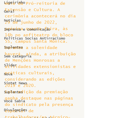
Ligeirinho
meio da Pró-reitoria de 
Extensão e Cultura. A 
Geral
cerimônia acontecerá no dia 
Notícias
29 de junho de 2022, 
próxima quarta-feira, às 
Imprensa e comunicação
14h no anfiteatro do bloco 
Politicas Socias Antirracismo
5S, campus Santa Mônica. 
Suplentes
Durante a solenidade 
haverá, ainda, a atribuição 
Sem categoria
de Menções Honrosas a 
Slider
atividades extensionistas e 
práticas culturais, 
Nova
considerando as edições 
Sintet News
2019 e 2020.
Esta edição da premiação 
Suplentes
ganha destaque nas páginas 
Você Sabia
do sindicato pela presença 
Divulgações
especial de 
trabalhadoras/es técnico-