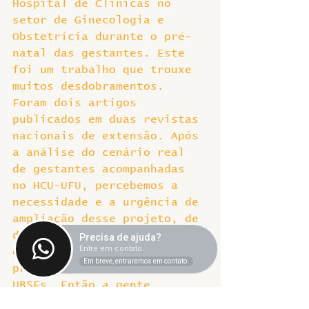
Hospital de Clínicas no 
setor de Ginecologia e 
Obstetrícia durante o pré-
natal das gestantes. Este 
foi um trabalho que trouxe 
muitos desdobramentos. 
Foram dois artigos 
publicados em duas revistas 
nacionais de extensão. Após 
a análise do cenário real 
de gestantes acompanhadas 
no HCU-UFU, percebemos a 
necessidade e a urgência de 
ampliação desse projeto, de 
divulgar tais orientações, 
Precisa de ajuda?
Entre em contato.
de realizar essa prevenção 
Em breve, entraremos em contato.
primária, inclusive nas 
UBSFs. Então a gente 
ampliou o projeto, que 