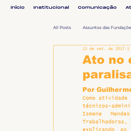
Início
Institucional
Comunicação
A
All Posts
Assuntos das Fundaçõe
15 de set. de 2017
1
Assuntos Jurídicos e Relação de
Ato no 
paralis
Coordenações
Efetivos
Por Guilherm
Geral
Notícias
Impren
Como atividade 
técnicos-admini
Ismene Mende
Sem categoria
Slider
Trabalhadoras,
explicando os