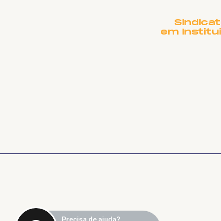
Sindica
em Institu
Precisa de ajuda?