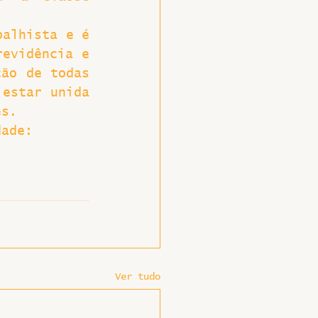
alhista e é 
evidência e 
ão de todas 
estar unida 
es.
dade:
Ver tudo