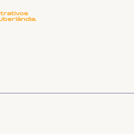
CISA DE OUTRO
ME?
trativos
Uberlândia.