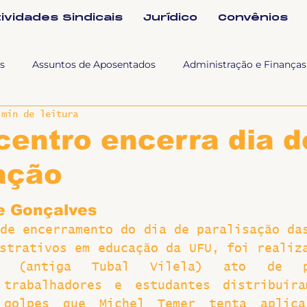
tividades Sindicais
Jurídico
Convênios
s
Assuntos de Aposentados
Administração e Finanças
 min de leitura
 Tra
Fala SINTET-UFU
Esporte Cultura e Lazer
Con
centro encerra dia d
ação
Documentos
Formação e Relações Sindicais
Mundo
e Gonçalves
sa e comunicação
Politicas Socias Antirracismo
Suple
de encerramento do dia de paralisação das
strativos em educação da UFU, foi realiza
s (antiga Tubal Vilela) ato de pan
Nova
Sintet News
Suplentes
Você Sabia
Div
 trabalhadores e estudantes distribuíra
 golpes que Michel Temer tenta aplica