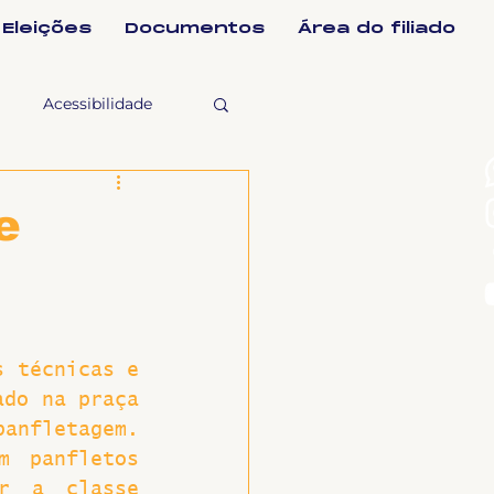
Eleições
Documentos
Área do filiado
Acessibilidade
selho Fiscal
e
Ligeirinho
ntes
 técnicas e 
do na praça 
fletagem. 
ulgações
m panfletos 
r a classe 