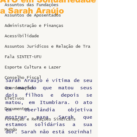
Assuntos das Fundações
a Sarah Araújo
Assuntos de Aposentados
Administração e Finanças
Acessibilidade
Assuntos Jurídicos e Relação de Tra
Fala SINTET-UFU
Esporte Cultura e Lazer
Conselho Fiscal
Sarah Araújo é vítima de seu 
ex marido que matou seus 
Coordenações
dois filhos e depois se 
Efetivos
matou, em Itumbiara. O ato 
Documentos
em Uberlândia objetiva 
mostrar para Sarah que 
Formação e Relações Sindicais
estamos solidárias a sua 
Mundo
dor. Sarah não está sozinha! 