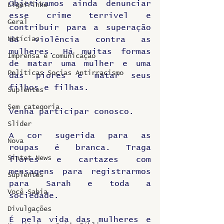
Objetivamos ainda denunciar 
Ligeirinho
esse crime terrível e 
Geral
contribuir para a superação 
da violência contra as 
Notícias
mulheres. Há muitas formas 
Imprensa e comunicação
de matar uma mulher e uma 
Politicas Socias Antirracismo
das piores é matar seus 
filhos e filhas.
Suplentes
Sem categoria
Venha participar conosco.
Slider
A cor sugerida para as 
Nova
roupas é branca. Traga 
Sintet News
flores e cartazes com 
mensagens para registrarmos 
Suplentes
para Sarah e toda a 
Você Sabia
sociedade.
Divulgações
É pela vida das mulheres e 