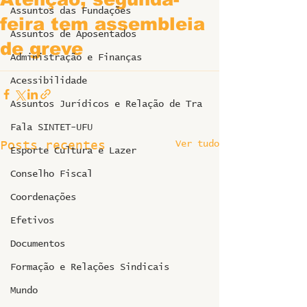
Assuntos das Fundações
feira tem assembleia
Assuntos de Aposentados
de greve
Administração e Finanças
Acessibilidade
Assuntos Jurídicos e Relação de Tra
Fala SINTET-UFU
Ver tudo
Posts recentes
Esporte Cultura e Lazer
Conselho Fiscal
Coordenações
Efetivos
Documentos
Formação e Relações Sindicais
Mundo