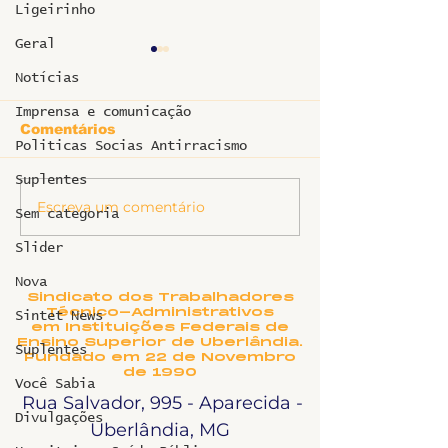
Ligeirinho
Geral
Notícias
Imprensa e comunicação
Comentários
Politicas Socias Antirracismo
Suplentes
Informe sobr
Escreva um comentário
Ligeirinho 541 | Julho
Sem categoria
2026
Slider
Nova
Sindicato dos Trabalhadores
Técnico-Administrativos
Sintet News
em Instituições Federais de
Ensino Superior de Uberlândia.
Suplentes
Fundado em 22 de Novembro
de 1990
Você Sabia
Rua Salvador, 995 - Aparecida -
Divulgações
Uberlândia, MG