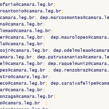
ofaria@camara.leg.br
; 
roantonio@camara.leg.br
; 
camara.leg.br
; 
dep.marcosmontes@camara.l
na@camara.leg.br
; 
lomao@camara.leg.br
; 
er@camara.leg.br
;  
dep.maurolopes@camara
la@camara.leg.br
; 
sojr@camara.leg.br
; 
dep.odelmoleao@camar
amara.leg.br
; 
dep.patrusananias@camara.l
el@camara.leg.br
; 
dep.raquelmuniz@camara
pes@camara.leg.br
 ; 
dep.renzobraz@camara
stro@camara.leg.br
; 
eco@camara.leg.br
; 
dep.saraivafelipe@cam
ar@camara.leg.br
; 
onzaga@camara.leg.br
; 
o@camara.leg.br
  ; 