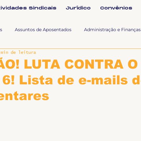
tividades Sindicais
Jurídico
Convênios
s
Assuntos de Aposentados
Administração e Finanças
 min de leitura
 Tra
Fala SINTET-UFU
Esporte Cultura e Lazer
Con
O! LUTA CONTRA O
6! Lista de e-mails 
Documentos
Formação e Relações Sindicais
Mundo
entares
sa e comunicação
Politicas Socias Antirracismo
Suple
Nova
Sintet News
Suplentes
Você Sabia
Div