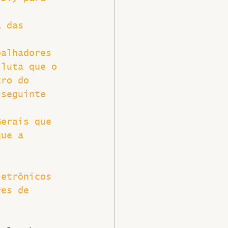
a das 
 
balhadores 
 luta que o 
tro do 
 seguinte 
Gerais que 
que a 
letrônicos 
res de 