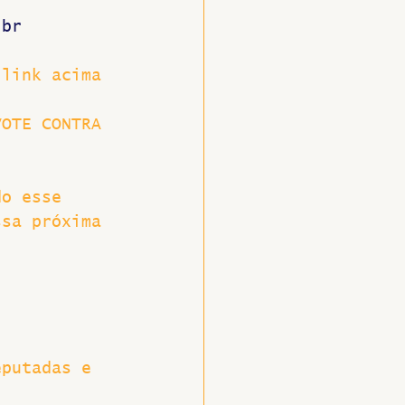
.br
 link acima 
VOTE CONTRA 
do esse 
ssa próxima 
eputadas e 