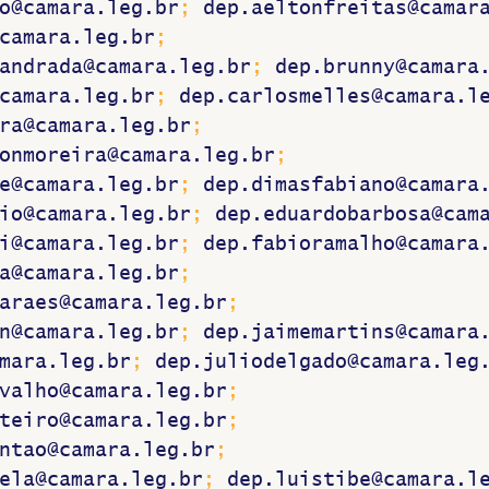
o@camara.leg.br
; 
dep.aeltonfreitas@camar
camara.leg.br
; 
andrada@camara.leg.br
; 
dep.brunny@camara
camara.leg.br
; 
dep.carlosmelles@camara.l
ra@camara.leg.br
; 
onmoreira@camara.leg.br
; 
e@camara.leg.br
; 
dep.dimasfabiano@camara
io@camara.leg.br
; 
dep.eduardobarbosa@cam
i@camara.leg.br
; 
dep.fabioramalho@camara
a@camara.leg.br
; 
araes@camara.leg.br
; 
n@camara.leg.br
; 
dep.jaimemartins@camara
mara.leg.br
; 
dep.juliodelgado@camara.leg
valho@camara.leg.br
; 
teiro@camara.leg.br
; 
ntao@camara.leg.br
; 
ela@camara.leg.br
; 
dep.luistibe@camara.l