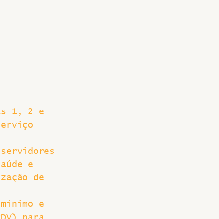
as 1, 2 e 
serviço 
 servidores 
saúde e 
ização de 
 mínimo e 
PDV) para 