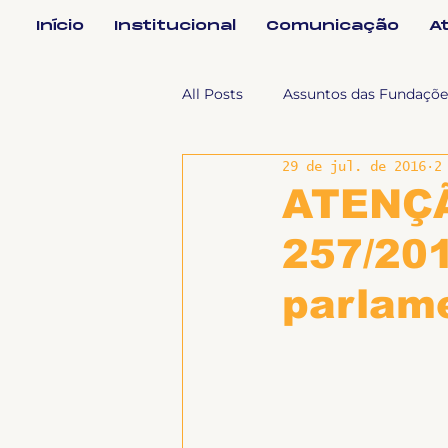
Início
Institucional
Comunicação
A
All Posts
Assuntos das Fundaçõe
29 de jul. de 2016
2
Assuntos Jurídicos e Relação de
ATENÇÃ
257/201
Coordenações
Efetivos
parlam
Geral
Notícias
Impren
Sem categoria
Slider