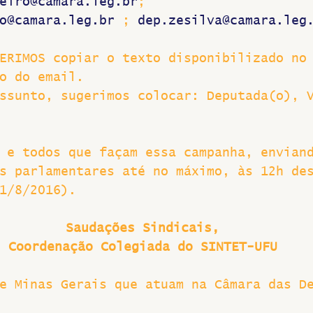
eiro@camara.leg.br
; 
o@camara.leg.br
 ; 
dep.zesilva@camara.leg
ERIMOS copiar o texto disponibilizado no
o do email.
ssunto, sugerimos colocar: Deputada(o), 
 e todos que façam essa campanha, envian
s parlamentares até no máximo, às 12h de
1/8/2016).
Saudações Sindicais,
Coordenação Colegiada do SINTET-UFU
e Minas Gerais que atuam na Câmara das D