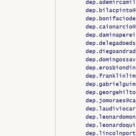
dep.ademircamil
dep.bilacpinto@
dep.bonifaciode
dep.caionarcio@
dep.daminaperei
dep.delegadoeds
dep.diegoandrad
dep.domingossav
dep.erosbiondin
dep.franklinlim
dep.gabrielguim
dep.georgehilto
dep.jomoraes@ca
dep.laudiviocar
dep.leonardomon
dep.leonardoqui
dep.lincolnport