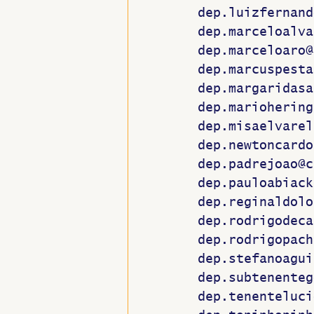
dep.luizfernand
dep.marceloalva
dep.marceloaro@
dep.marcuspesta
dep.margaridasa
dep.mariohering
dep.misaelvarel
dep.newtoncardo
dep.padrejoao@c
dep.pauloabiack
dep.reginaldolo
dep.rodrigodeca
dep.rodrigopach
dep.stefanoagui
dep.subtenenteg
dep.tenenteluci