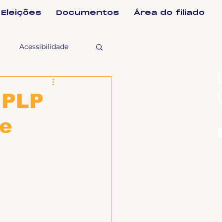
Eleições
Documentos
Área do filiado
Acessibilidade
selho Fiscal
 PLP
de
Ligeirinho
ntes
ulgações