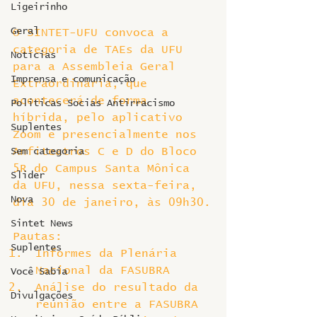
Ligeirinho
Geral
O SINTET-UFU convoca a 
categoria de TAEs da UFU 
Notícias
para a Assembleia Geral 
Imprensa e comunicação
Extraordinária, que 
acontecerá de forma 
Politicas Socias Antirracismo
híbrida, pelo aplicativo 
Suplentes
Zoom e presencialmente nos 
Anfiteatros C e D do Bloco 
Sem categoria
5R do Campus Santa Mônica 
Slider
da UFU, nessa sexta-feira, 
Nova
dia 30 de janeiro, às 09h30.
Sintet News
Pautas:
Suplentes
Informes da Plenária 
Nacional da FASUBRA 
Você Sabia
Análise do resultado da 
Divulgações
reunião entre a FASUBRA 