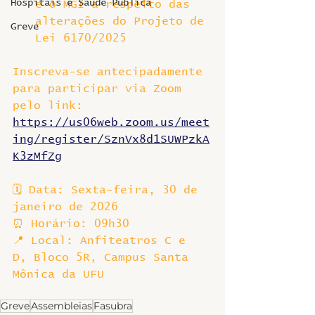
Hospitais e Saúde Pública
e o MGI a respeito das 
alterações do Projeto de 
Greve
Lei 6170/2025
Inscreva-se antecipadamente 
para participar via Zoom 
pelo link: 
https://us06web.zoom.us/meet
ing/register/SznVx8d1SUWPzkA
K3zMfZg
🗓️ Data: Sexta-feira, 30 de 
janeiro de 2026
⏰ Horário: 09h30
📍 Local: Anfiteatros C e 
D, Bloco 5R, Campus Santa 
Mônica da UFU
Greve
Assembleias
Fasubra