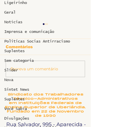
Ligeirinho
Geral
Notícias
Imprensa e comunicação
Politicas Socias Antirracismo
Comentários
Suplentes
Sem categoria
Informe sobr
Escreva um comentário
Ligeirinho 541 | Julho
Slider
2026
Nova
Sintet News
Sindicato dos Trabalhadores
Técnico-Administrativos
Suplentes
em Instituições Federais de
Ensino Superior de Uberlândia.
Você Sabia
Fundado em 22 de Novembro
de 1990
Divulgações
Rua Salvador, 995 - Aparecida -