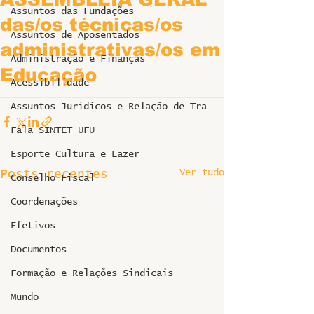
Assuntos das Fundações
das/os técnicas/os
Assuntos de Aposentados
administrativas/os em
Administração e Finanças
Educação
Acessibilidade
Assuntos Jurídicos e Relação de Tra
Fala SINTET-UFU
Esporte Cultura e Lazer
Ver tudo
Posts recentes
Conselho Fiscal
Coordenações
Efetivos
Documentos
Formação e Relações Sindicais
Mundo