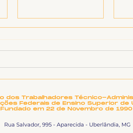
SINTET-UFU dá as boas-
O T
vindas aos novos TAEs
DE 
e docentes da UFU
PRE
NO
to dos Trabalhadores Técnico-Adminis
ições Federais de Ensino Superior de 
Fundado em 22 de Novembro de 1990
Rua Salvador, 995 - Aparecida - Uberlândia, MG