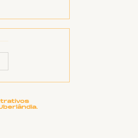
EATRO MUNICIPAL
UBERLÂNDIA
CISA DE OUTRO
ME?
trativos
Uberlândia.