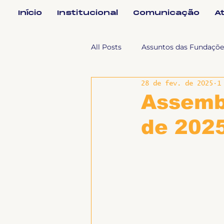
Início
Institucional
Comunicação
A
All Posts
Assuntos das Fundaçõe
28 de fev. de 2025
1
Assuntos Jurídicos e Relação de
Assembl
de 202
Coordenações
Efetivos
Geral
Notícias
Impren
Sem categoria
Slider