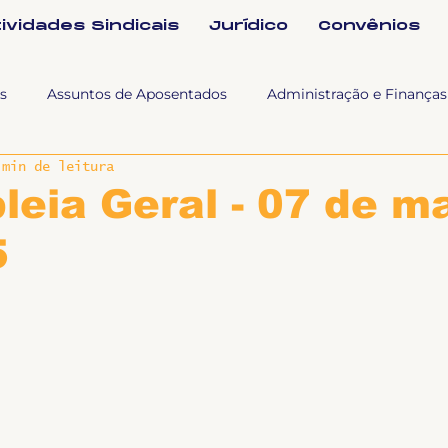
tividades Sindicais
Jurídico
Convênios
s
Assuntos de Aposentados
Administração e Finanças
 min de leitura
 Tra
Fala SINTET-UFU
Esporte Cultura e Lazer
Con
eia Geral - 07 de m
5
Documentos
Formação e Relações Sindicais
Mundo
sa e comunicação
Politicas Socias Antirracismo
Suple
Nova
Sintet News
Suplentes
Você Sabia
Div