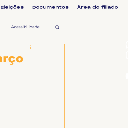
Eleições
Documentos
Área do filiado
Acessibilidade
selho Fiscal
arço
Ligeirinho
ntes
ulgações