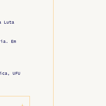
a Luta 
ria. Em 
ica, UFU