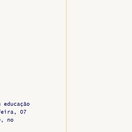
m educação 
feira, 07 
D, no 