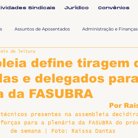
tividades Sindicais
Jurídico
Convênios
s
Assuntos de Aposentados
Administração e Finanças
 min de leitura
 Tra
Fala SINTET-UFU
Esporte Cultura e Lazer
Con
eia define tiragem 
das e delegados par
Documentos
Formação e Relações Sindicais
Mundo
ia da FASUBRA
sa e comunicação
Politicas Socias Antirracismo
Suple
Por Rai
 técnicos presentes na assembleia decidir
 forças para a plenária da FASUBRA do pró
Nova
Sintet News
Suplentes
Você Sabia
Div
de semana | Foto: Raissa Dantas