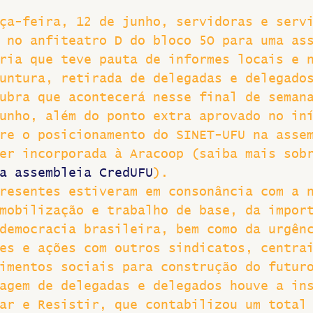
ça-feira, 12 de junho, servidoras e serv
Greve
 no anfiteatro D do bloco 5O para uma as
ria que teve pauta de informes locais e 
untura, retirada de delegadas e delegado
ubra que acontecerá nesse final de seman
unho, além do ponto extra aprovado no in
re o posicionamento do SINET-UFU na asse
er incorporada à Aracoop (saiba mais sob
a assembleia CredUFU
).
resentes estiveram em consonância com a 
mobilização e trabalho de base, da impor
democracia brasileira, bem como da urgên
es e ações com outros sindicatos, centra
imentos sociais para construção do futur
agem de delegadas e delegados houve a in
ar e Resistir, que contabilizou um total