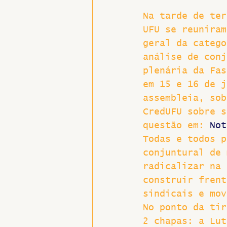
Na tarde de ter
Hospitais e Saúde Pública
UFU se reuniram
geral da catego
análise de conj
plenária da Fas
em 15 e 16 de j
assembleia, sob
CredUFU sobre s
questão em: 
Not
Todas e todos p
conjuntural de 
radicalizar na 
construir frent
sindicais e mov
No ponto da tir
2 chapas: a Lut