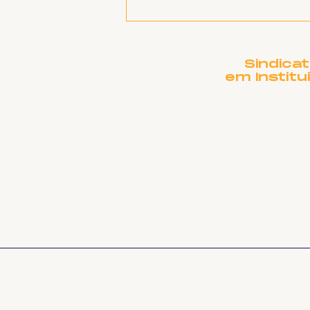
SINTET-UFU promove
atividade "Prevenção e
enfrentamento ao
assédio e discriminação
Sindica
na UFU: uma política
em Institu
pela construção de
ambientes seguros,
respeitosos e
inclusivos"