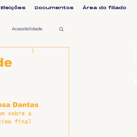
Eleições
Documentos
Área do filiado
Acessibilidade
selho Fiscal
de
a
Ligeirinho
ntes
ssa Dantas
am sobre a 
ximo final 
ulgações