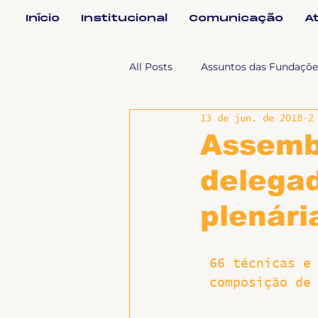
Início
Institucional
Comunicação
A
All Posts
Assuntos das Fundaçõe
13 de jun. de 2018
2
Assuntos Jurídicos e Relação de
Assembl
delega
Coordenações
Efetivos
plenár
Geral
Notícias
Impren
66 técnicas e
composição de
Sem categoria
Slider