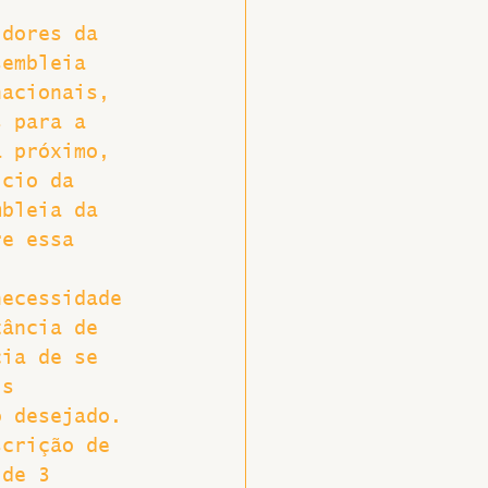
idores da 
sembleia 
nacionais, 
s para a 
a próximo, 
ício da 
mbleia da 
re essa 
necessidade 
tância de 
cia de se 
is 
o desejado.
scrição de 
 de 3 