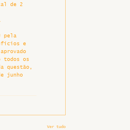
tal de 2 
a 
U pela 
efícios e 
 aprovado 
o todos os 
da questão, 
de junho 
Ver tudo