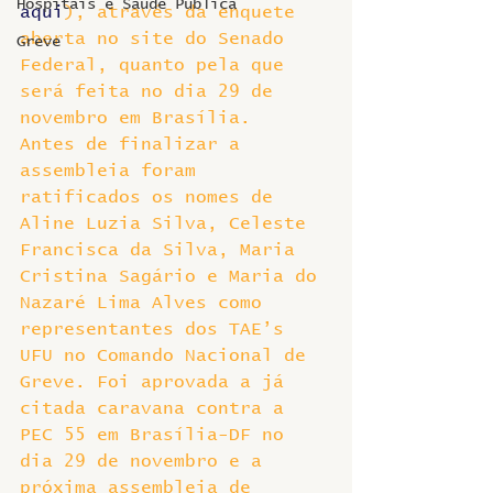
Hospitais e Saúde Pública
aqui
), através da enquete 
aberta no site do Senado 
Greve
Federal, quanto pela que 
será feita no dia 29 de 
novembro em Brasília.
Antes de finalizar a 
assembleia foram 
ratificados os nomes de 
Aline Luzia Silva, Celeste 
Francisca da Silva, Maria 
Cristina Sagário e Maria do 
Nazaré Lima Alves como 
representantes dos TAE’s 
UFU no Comando Nacional de 
Greve. Foi aprovada a já 
citada caravana contra a 
PEC 55 em Brasília-DF no 
dia 29 de novembro e a 
próxima assembleia de 