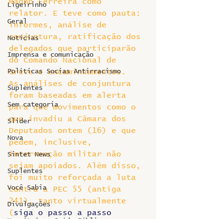
Magno Ferreira como 
Ligeirinho
relator. E teve como pauta: 
Geral
informes, análise de 
conjuntura, ratificação dos 
Notícias
delegados que participarão 
Imprensa e comunicação
do Comando Nacional de 
Politicas Socias Antirracismo
Greve e encaminhamentos.
As análises de conjuntura 
Suplentes
foram baseadas em alerta 
Sem categoria
para que movimentos como o 
que invadiu a Câmara dos 
Slider
Deputados ontem (16) e que 
Nova
pedem, inclusive, 
intervenção militar não 
Sintet News
sejam apoiados. Além disso, 
Suplentes
foi muito reforçada a luta 
Você Sabia
contra a PEC 55 (antiga 
241), tanto virtualmente 
Divulgações
(
siga o passo a passo 