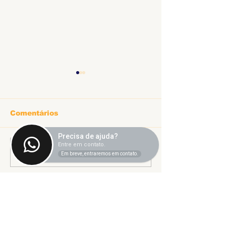
Comentários
Precisa de ajuda?
Informe sobr
Entre em contato.
Escreva um comentário
Ligeirinho 541 | Julho
Em breve, entraremos em contato.
2026
Sindicato dos Trabalhadores
Técnico-Administrativos
em Instituições Federais de
Ensino Superior de Uberlândia.