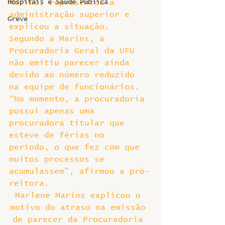
Hospitais e Saúde Pública
Marins, representou a 
administração superior e 
Greve
explicou a situação.
Segundo a Marins, a 
Procuradoria Geral da UFU 
não emitiu parecer ainda 
devido ao número reduzido 
na equipe de funcionários. 
“No momento, a procuradoria 
possui apenas uma 
procuradora titular que 
esteve de férias no 
período, o que fez com que 
muitos processos se 
acumulassem”, afirmou a pró-
reitora.
Marlene Marins explicou o 
motivo do atraso na emissão 
de parecer da Procuradoria 