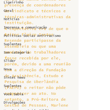
Ligeirinho
presença de coordenadores 
Geral
do sindicato e técnicos e 
técnicas-administrativas da 
Notícias
instituição.
Imprensa e comunicação
A expectativa era de que o 
Reitor Elmiro Santos 
Politicas Socias Antirracismo
Resende participasse da 
Suplentes
assembleia ou que uma 
comissão de trabalhadores 
Sem categoria
fosse recebida por ele, 
Slider
porém, devido a uma reunião 
Nova
com a direção da Fundação 
de Assistência, Estudo e 
Sintet News
Pesquisa de Uberlândia 
Suplentes
(FAEPU) o reitor não pôde 
comparecer ao ato. No 
Você Sabia
entanto, a Pró-Reitora de 
Divulgações
Gestão de Pessoas, Marlene 