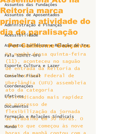
Assuntos das Fundações
Reitoria marca
Assuntos de Aposentados
primeira atividade do
Administração e Finanças
dia de paralisação
Acessibilidade
Por Guilherme Gonçalves
Assuntos Jurídicos e Relação de Tra
Na manhã dessa quinta-feira 
Fala SINTET-UFU
(11), aconteceu no saguão 
Esporte Cultura e Lazer
de entrada da Reitoria da 
Universidade Federal de 
Conselho Fiscal
Uberlândia (UFU) assembleia 
Coordenações
ato da categoria 
Efetivos
reivindicando mais rapidez 
no processo de 
Documentos
flexibilização da jornada 
Formação e Relações Sindicais
de trabalho em 30 horas. O 
evento que começou às nove 
Mundo
horas da manhã contou com a 