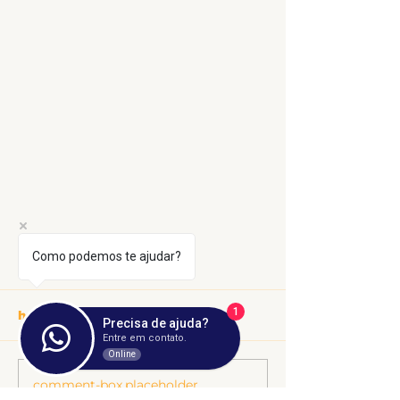
Como podemos te ajudar?
1
header.all-comments
Precisa de ajuda?
Entre em contato.
Online
comment-box.placeholder
8 de janeiro:
Cuba Resiste