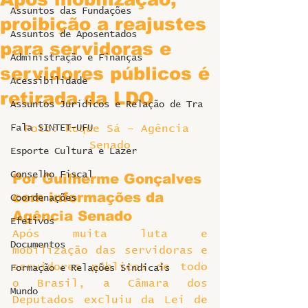
Assuntos das Fundações
proibição a reajustes
Assuntos de Aposentados
para servidoras e
Administração e Finanças
servidores públicos é
Acessibilidade
retirada da LDO
Assuntos Jurídicos e Relação de Tra
Fala SINTET-UFU
Foto: Roque Sá – Agência 
Senado
Esporte Cultura e Lazer
Conselho Fiscal
Por Guilherme Gonçalves 
com informações da 
Coordenações
Agência Senado
Efetivos
Após muita luta e 
Documentos
mobilização das servidoras e 
servidores públicos de todo 
Formação e Relações Sindicais
o Brasil, a Câmara dos 
Mundo
Deputados excluiu da Lei de 