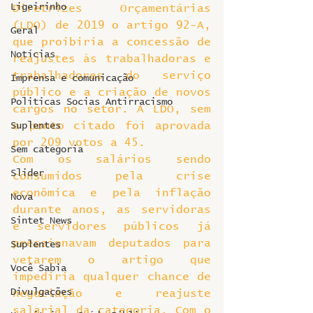
Ligeirinho
Diretrizes Orçamentárias 
(LDO) de 2019 o artigo 92-A, 
Geral
que proibiria a concessão de 
Notícias
reajustes às trabalhadoras e 
trabalhadores do serviço 
Imprensa e comunicação
público e a criação de novos 
Politicas Socias Antirracismo
cargos no setor. A LDO, sem 
o ponto citado foi aprovada 
Suplentes
por 209 votos a 45.
Sem categoria
Com os salários sendo 
Slider
consumidos pela crise 
econômica e pela inflação 
Nova
durante anos, as servidoras 
Sintet News
e servidores públicos já 
pressionavam deputados para 
Suplentes
vetarem o artigo que 
Você Sabia
impediria qualquer chance de 
Divulgações
negociação e reajuste 
salarial da categoria. Com o 