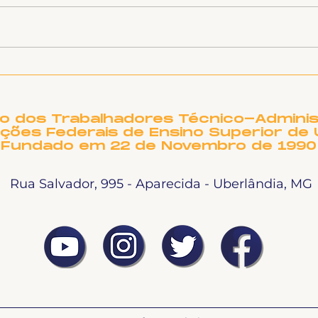
8 de janeiro: Fortalecer
Cub
a Luta contra a
UFU
Dosimetria e a Anistia
arr
hos
to dos Trabalhadores Técnico-Adminis
ições Federais de Ensino Superior de 
Fundado em 22 de Novembro de 1990
Rua Salvador, 995 - Aparecida - Uberlândia, MG