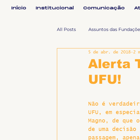
Início
Institucional
Comunicação
A
All Posts
Assuntos das Fundaçõe
5 de abr. de 2018
2 
Assuntos Jurídicos e Relação de
Alerta 
UFU!
Coordenações
Efetivos
Não é verdadeir
Geral
Notícias
Impren
UFU, em especia
Magno, de que o
Sem categoria
Slider
de uma decisão 
passagem, apena