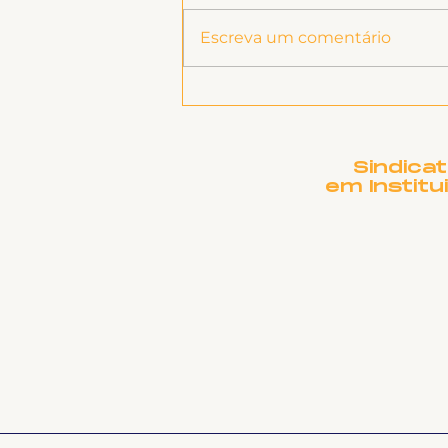
Escreva um comentário
Presidente Lula, envie
petróleo para Cuba!
Sindica
em Institu