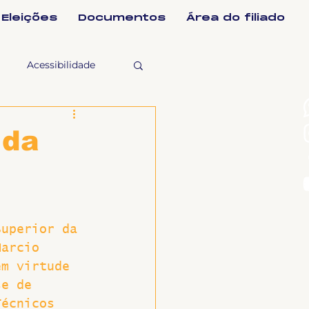
Eleições
Documentos
Área do filiado
Acessibilidade
selho Fiscal
 da
Ligeirinho
Superior da 
ntes
Marcio 
em virtude 
ulgações
se de 
Técnicos 