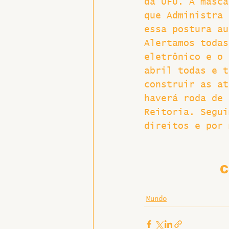
da UFU. A másca
que Administra 
essa postura au
Alertamos todas
eletrônico e o 
abril todas e t
construir as at
haverá roda de 
Reitoria. Segui
direitos e por 
C
Mundo