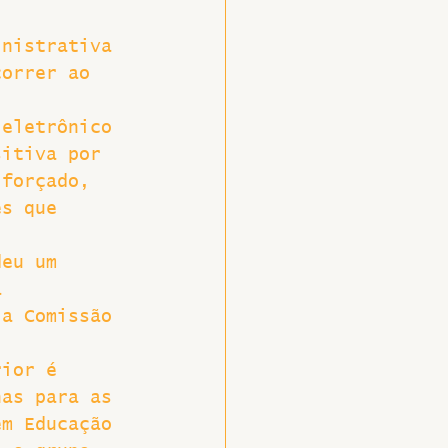
inistrativa 
correr ao 
 eletrônico 
sitiva por 
 forçado, 
es que 
deu um 
a 
la Comissão 
rior é 
nas para as 
em Educação 