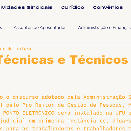
tividades Sindicais
Jurídico
Convênios
s
Assuntos de Aposentados
Administração e Finanças
min de leitura
 Tra
Fala SINTET-UFU
Esporte Cultura e Lazer
Con
Técnicas e Técnicos
Documentos
Formação e Relações Sindicais
Mundo
o o discurso adotado pela Administração 
sa e comunicação
Politicas Socias Antirracismo
Suple
l pelo Pro-Reitor de Gestão de Pessoas, 
 PONTO ELETRÔNICO será instalado na UFU 
Nova
Sintet News
Suplentes
Você Sabia
Div
judicial em primeira instância (e, diga-
s para as trabalhadoras e trabalhadores 