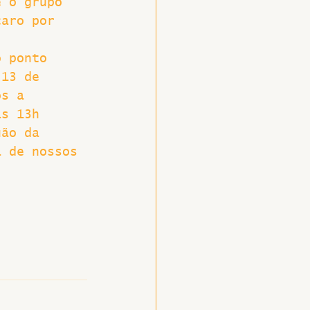
e o grupo 
caro por 
o ponto 
 13 de 
os a 
às 13h 
uão da 
a de nossos 