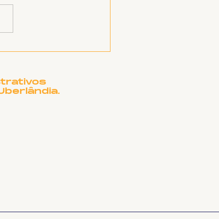
a Resiste! SINTET-
 lança campanha de
ecadação para
pitais cubanos
trativos
Uberlândia.