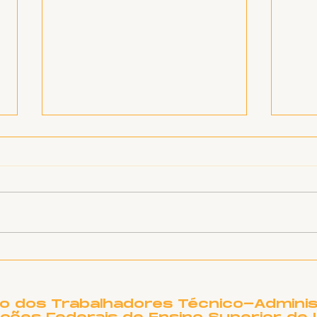
Informe sobre RSC
SIN
vin
e d
to dos Trabalhadores Técnico-Adminis