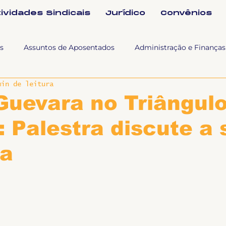
tividades Sindicais
Jurídico
Convênios
s
Assuntos de Aposentados
Administração e Finanças
min de leitura
 Tra
Fala SINTET-UFU
Esporte Cultura e Lazer
Con
Guevara no Triângul
: Palestra discute a
Documentos
Formação e Relações Sindicais
Mundo
a
sa e comunicação
Politicas Socias Antirracismo
Suple
Nova
Sintet News
Suplentes
Você Sabia
Div