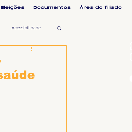
Eleições
Documentos
Área do filiado
Acessibilidade
selho Fiscal
o
 saúde
Ligeirinho
ntes
ulgações