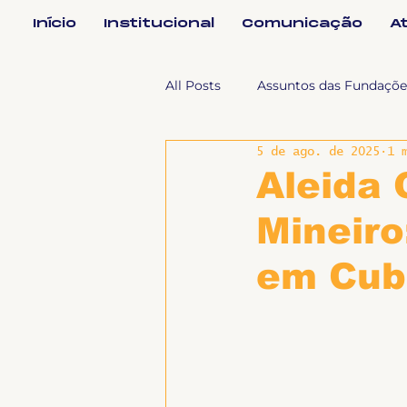
Início
Institucional
Comunicação
A
All Posts
Assuntos das Fundaçõe
5 de ago. de 2025
1 
Assuntos Jurídicos e Relação de
Aleida 
Mineiro
Coordenações
Efetivos
em Cub
Geral
Notícias
Impren
Sem categoria
Slider