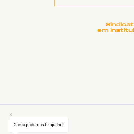
Presidente Lula, envie
petróleo para Cuba!
Sindica
em Institu
Como podemos te ajudar?