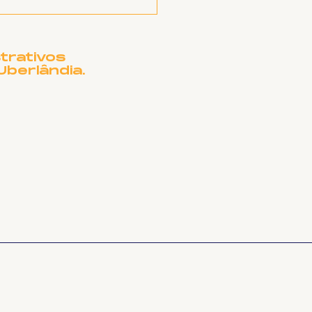
a Resiste! SINTET-
 lança campanha de
ecadação para
pitais cubanos
trativos
Uberlândia.