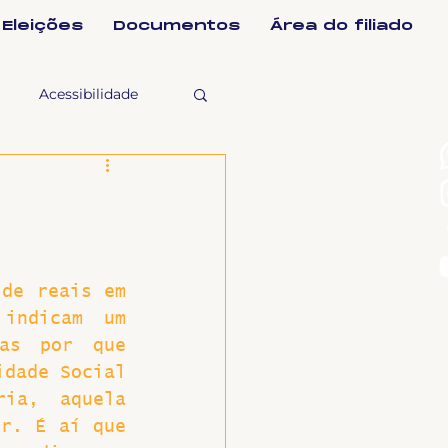
Eleições
Documentos
Área do filiado
Acessibilidade
selho Fiscal
Ligeirinho
de reais em 
indicam um 
ntes
as por que 
dade Social 
ia, aquela 
ulgações
r. É aí que 