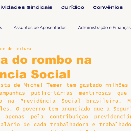
tividades Sindicais
Jurídico
Convênios
s
Assuntos de Aposentados
Administração e Finanças
min de leitura
 Tra
Fala SINTET-UFU
Esporte Cultura e Lazer
Con
ia do rombo na
ncia Social
Documentos
Formação e Relações Sindicais
Mundo
sta de Michel Temer tem gastado milhões 
ampanhas publicitárias mentirosas que 
sa e comunicação
Politicas Socias Antirracismo
Suple
zo na Previdência Social brasileira. M
les. O governo tem anunciado que a Seguri
 apenas pela contribuição previdenciár
Nova
Sintet News
Suplentes
Você Sabia
Div
alário de cada trabalhadora e trabalhado