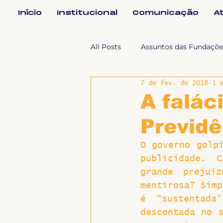
Início
Institucional
Comunicação
A
All Posts
Assuntos das Fundaçõe
7 de fev. de 2018
1 
Assuntos Jurídicos e Relação de
A falác
Previdê
Coordenações
Efetivos
O governo golpi
publicidade. C
Geral
Notícias
Impren
grande prejuí
mentirosa? Simp
é “sustentada”
Sem categoria
Slider
descontada no s