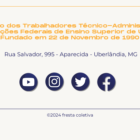
8 de janeiro: Fortalecer
Cub
a Luta contra a
UFU
Dosimetria e a Anistia
arr
hos
to dos Trabalhadores Técnico-Adminis
ições Federais de Ensino Superior de 
Fundado em 22 de Novembro de 1990
Rua Salvador, 995 - Aparecida - Uberlândia, MG
©2024 fresta coletiva