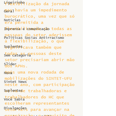
Ligeirinho
flexibilização da jornada 
mas havia um impedimento 
Geral
burocrático, uma vez que só 
Notícias
era permitida a 
flexibilização se todas as 
Imprensa e comunicação
pessoas do setor aderissem 
Politicas Socias Antirracismo
à flexibilização, o que 
Suplentes
significava também que 
todas as pessoas deste 
Sem categoria
setor precisariam abrir mão 
Slider
dos APHs.
Após uma nova rodada de 
Nova
mobilizações do SINTET-UFU 
Sintet News
neste ano, com participação 
Suplentes
ativa de trabalhadoras e 
trabalhadores do HC que 
Você Sabia
escolheram representantes 
Divulgações
setoriais para avançar na 
organização, o requisito de 