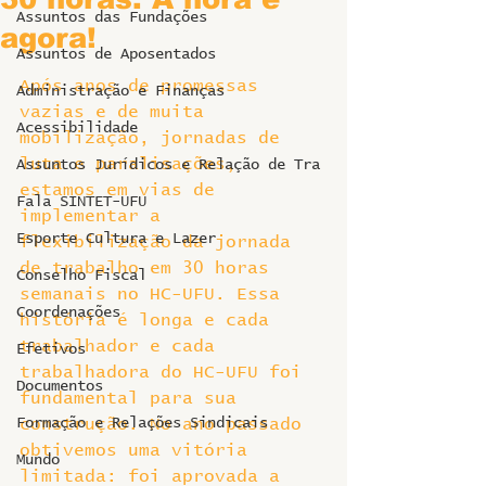
Assuntos das Fundações
agora!
Assuntos de Aposentados
Após anos de promessas 
Administração e Finanças
vazias e de muita 
Acessibilidade
mobilização, jornadas de 
luta e paralisações, 
Assuntos Jurídicos e Relação de Tra
estamos em vias de 
Fala SINTET-UFU
implementar a 
Esporte Cultura e Lazer
flexibilização da jornada 
de trabalho em 30 horas 
Conselho Fiscal
semanais no HC-UFU. Essa 
Coordenações
história é longa e cada 
trabalhador e cada 
Efetivos
trabalhadora do HC-UFU foi 
Documentos
fundamental para sua 
Formação e Relações Sindicais
construção. No ano passado 
obtivemos uma vitória 
Mundo
limitada: foi aprovada a 