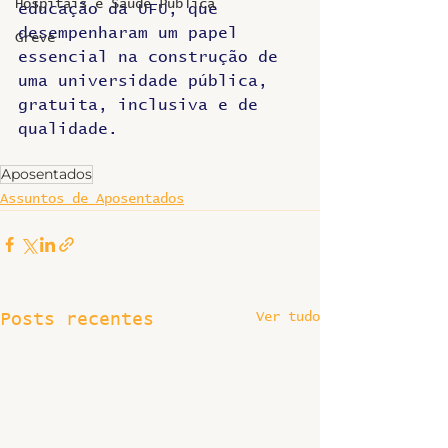
Hospitais e Saúde Pública
educação da UFU, que 
desempenharam um papel 
Greve
essencial na construção de 
uma universidade pública, 
gratuita, inclusiva e de 
qualidade.
Aposentados
Assuntos de Aposentados
Ver tudo
Posts recentes