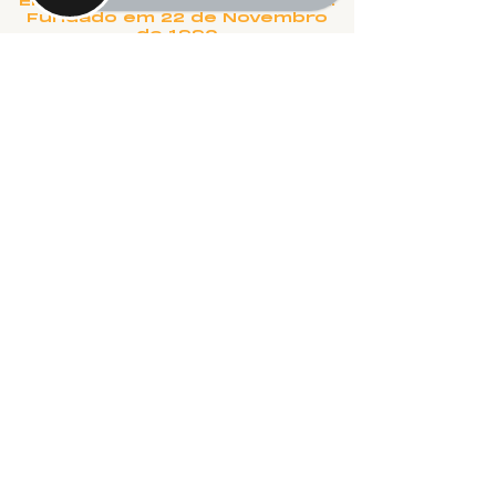
Ensino Superior de Uberlândia.
Fundado em 22 de Novembro
de 1990
Rua Salvador, 995 - Aparecida -
Uberlândia, MG
©2024 fresta coletiva