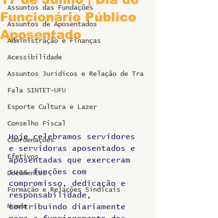
Assuntos das Fundações
Funcionário Público
Assuntos de Aposentados
Aposentado
Administração e Finanças
Acessibilidade
Assuntos Jurídicos e Relação de Tra
Fala SINTET-UFU
Esporte Cultura e Lazer
Conselho Fiscal
Hoje celebramos servidores 
Coordenações
e servidoras aposentados e 
Efetivos
aposentadas que exerceram 
suas funções com 
Documentos
compromisso, dedicação e 
Formação e Relações Sindicais
responsabilidade, 
Mundo
contribuindo diariamente 