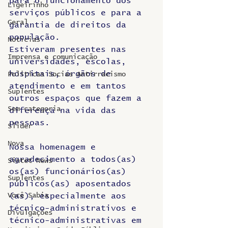
para o funcionamento dos 
Ligeirinho
serviços públicos e para a 
Geral
garantia de direitos da 
população.
Notícias
Estiveram presentes nas 
Imprensa e comunicação
universidades, escolas, 
hospitais, órgãos de 
Politicas Socias Antirracismo
atendimento e em tantos 
Suplentes
outros espaços que fazem a 
Sem categoria
diferença na vida das 
pessoas.
Slider
Nova
Nossa homenagem e 
agradecimento a todos(as) 
Sintet News
os(as) funcionários(as) 
Suplentes
públicos(as) aposentados 
Você Sabia
(as), especialmente aos 
técnico-administrativos e 
Divulgações
técnico-administrativas em 