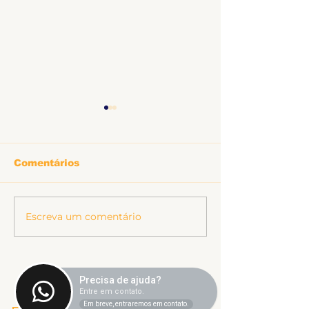
Comentários
Escreva um comentário
Conquistas da greve
CLG do SINT
para Aposentados
reúne aposen
TAE
aposentadas 
pensionistas
atividade no
Sindicato dos Trabalhadores
Precisa de ajuda?
Santa Mônica
Técnico-Administrativos
Entre em contato.
em Instituições Federais de
Em breve, entraremos em contato.