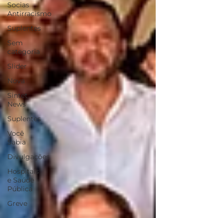
Socias
Antirracismo
Suplentes
Sem
categoria
Slider
Nova
Sintet
News
Suplentes
Você
Sabia
Divulgações
Hospitais
e Saúde
Pública
Greve