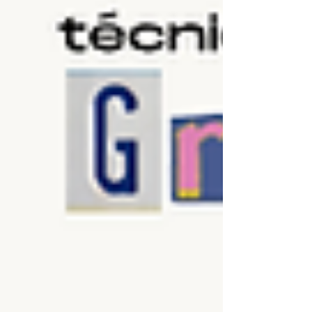
Mônica, e foi coordenada por Marcos
Campos, com Silnando Silvério na secretaria,
Natália Lucena na relatoria e Jhonatan Soares
no apoio técnic