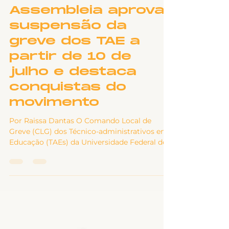
6 de jul.
4 min de leitura
Greve
Assembleia aprova
suspensão da
greve dos TAE a
partir de 10 de
julho e destaca
conquistas do
movimento
Por Raissa Dantas O Comando Local de
Greve (CLG) dos Técnico-administrativos em
Educação (TAEs) da Universidade Federal de
Uberlândia (UFU) realizou, na manhã desta
segunda-feira (06), Assembleia Geral de Greve
para analisar a continuidade ou suspensão da
greve da categoria. A atividade aconteceu no
saguão do Bloco 5-O, no Campus Santa