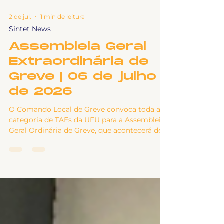
2 de jul.
1 min de leitura
Sintet News
Assembleia Geral
Extraordinária de
Greve | 06 de julho
de 2026
O Comando Local de Greve convoca toda a
categoria de TAEs da UFU para a Assembleia
Geral Ordinária de Greve, que acontecerá de
forma híbrida, pelo aplicativo Google Meet e
presencialmente na sede do CLG, no saguão
do bloco 5-O, campus Santa Mônica da UFU,
na próxima segunda-feira, dia 06 de julho de