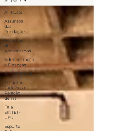
All Posts
All Posts
Assuntos
das
Fundações
Assuntos
de
Aposentados
Administração
e Finanças
Acessibilidade
Assuntos
Jurídicos e
Relação
de Tra
Fala
SINTET-
UFU
Esporte