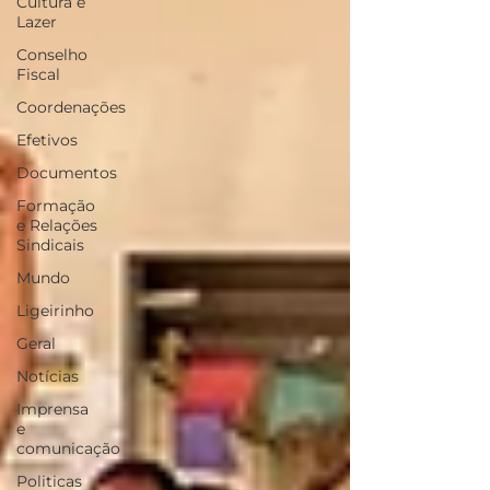
Cultura e
Lazer
Conselho
Fiscal
Coordenações
Efetivos
Documentos
Formação
e Relações
Sindicais
Mundo
Ligeirinho
Geral
Notícias
Imprensa
e
comunicação
Politicas